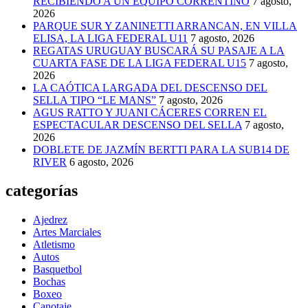
RECIBIENDO A UN EQUIPO CORRENTINO
7 agosto,
2026
PARQUE SUR Y ZANINETTI ARRANCAN, EN VILLA
ELISA, LA LIGA FEDERAL U11
7 agosto, 2026
REGATAS URUGUAY BUSCARÁ SU PASAJE A LA
CUARTA FASE DE LA LIGA FEDERAL U15
7 agosto,
2026
LA CAÓTICA LARGADA DEL DESCENSO DEL
SELLA TIPO “LE MANS”
7 agosto, 2026
AGUS RATTO Y JUANI CÁCERES CORREN EL
ESPECTACULAR DESCENSO DEL SELLA
7 agosto,
2026
DOBLETE DE JAZMÍN BERTTI PARA LA SUB14 DE
RIVER
6 agosto, 2026
categorías
Ajedrez
Artes Marciales
Atletismo
Autos
Basquetbol
Bochas
Boxeo
Canotaje