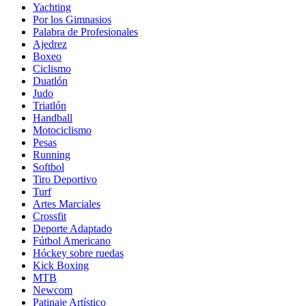
Yachting
Por los Gimnasios
Palabra de Profesionales
Ajedrez
Boxeo
Ciclismo
Duatlón
Judo
Triatlón
Handball
Motociclismo
Pesas
Running
Softbol
Tiro Deportivo
Turf
Artes Marciales
Crossfit
Deporte Adaptado
Fútbol Americano
Hóckey sobre ruedas
Kick Boxing
MTB
Newcom
Patinaje Artístico