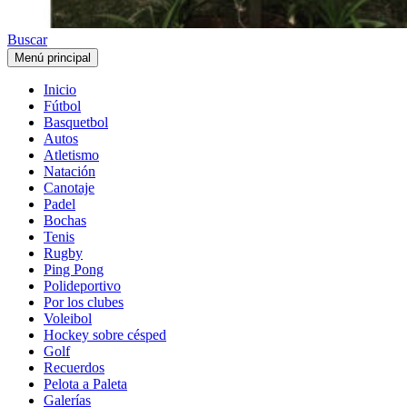
Buscar
Menú principal
Inicio
Fútbol
Basquetbol
Autos
Atletismo
Natación
Canotaje
Padel
Bochas
Tenis
Rugby
Ping Pong
Polideportivo
Por los clubes
Voleibol
Hockey sobre césped
Golf
Recuerdos
Pelota a Paleta
Galerías