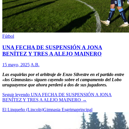
Fútbol
UNA FECHA DE SUSPENSIÓN A JONA
BENÍTEZ Y TRES A ALEJO MAINERO
15 mayo, 2025
A.B.
Las esquirlas por el arbitraje de Enzo Silvestre en el partido entre
«los Gimnasias» siguen cayendo sobre el campamento del Lobo
uruguayense que ahora perderá a dos de sus jugadores.
Seguir leyendo
UNA FECHA DE SUSPENSIÓN A JONA
BENÍTEZ Y TRES A ALEJO MAINERO
→
El Linqueño (Lincoln)
Gimnasia Esgrima
principal