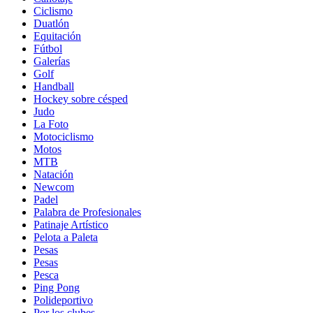
Ciclismo
Duatlón
Equitación
Fútbol
Galerías
Golf
Handball
Hockey sobre césped
Judo
La Foto
Motociclismo
Motos
MTB
Natación
Newcom
Padel
Palabra de Profesionales
Patinaje Artístico
Pelota a Paleta
Pesas
Pesas
Pesca
Ping Pong
Polideportivo
Por los clubes