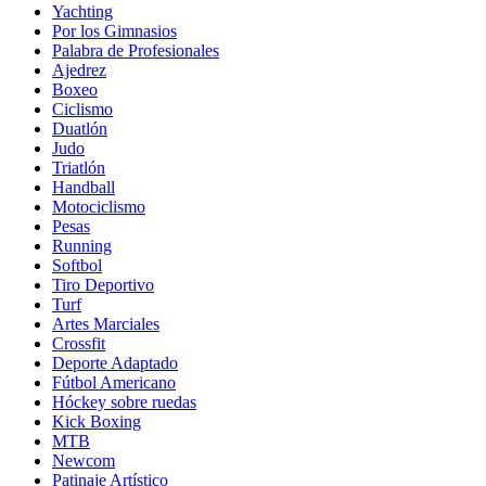
Yachting
Por los Gimnasios
Palabra de Profesionales
Ajedrez
Boxeo
Ciclismo
Duatlón
Judo
Triatlón
Handball
Motociclismo
Pesas
Running
Softbol
Tiro Deportivo
Turf
Artes Marciales
Crossfit
Deporte Adaptado
Fútbol Americano
Hóckey sobre ruedas
Kick Boxing
MTB
Newcom
Patinaje Artístico