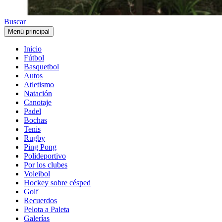
Buscar
Menú principal
Inicio
Fútbol
Basquetbol
Autos
Atletismo
Natación
Canotaje
Padel
Bochas
Tenis
Rugby
Ping Pong
Polideportivo
Por los clubes
Voleibol
Hockey sobre césped
Golf
Recuerdos
Pelota a Paleta
Galerías