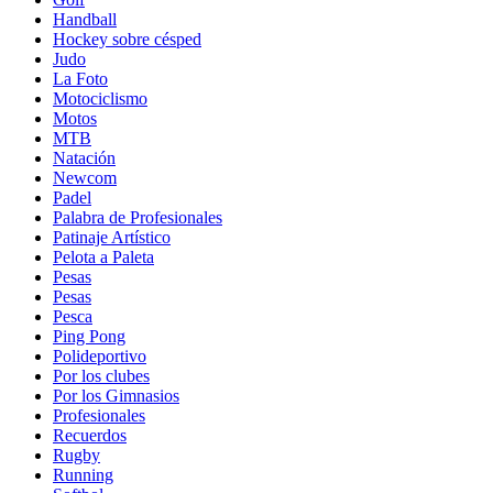
Handball
Hockey sobre césped
Judo
La Foto
Motociclismo
Motos
MTB
Natación
Newcom
Padel
Palabra de Profesionales
Patinaje Artístico
Pelota a Paleta
Pesas
Pesas
Pesca
Ping Pong
Polideportivo
Por los clubes
Por los Gimnasios
Profesionales
Recuerdos
Rugby
Running