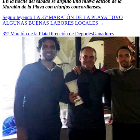
En la noche del sábado se disputó una nueva edición de la
Maratón de la Playa con triunfos concordienses.
Seguir leyendo
LA 35ª MARATÓN DE LA PLAYA TUVO
ALGUNAS BUENAS LABORES LOCALES
→
35º Maratón de la Plata
Dirección de Deportes
Ganadores