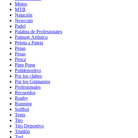
Motos
MTB
Natación
Newcom
Padel
Palabra de Profesionales
Patinaje Artístico
Pelota a Paleta
Pesas
Pesas
Pesca
Ping Pong
Polideportivo
Por los clubes
Por los Gimnasios
Profesionales
Recuerdos
Rugby
Running
Softbol
Tenis
Tiro
Tiro Deportivo
Triatlón
Turf