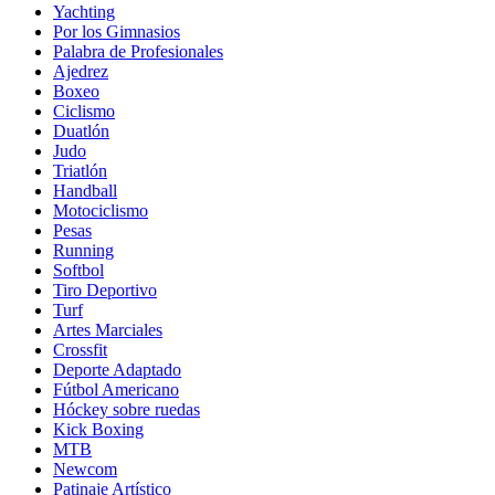
Yachting
Por los Gimnasios
Palabra de Profesionales
Ajedrez
Boxeo
Ciclismo
Duatlón
Judo
Triatlón
Handball
Motociclismo
Pesas
Running
Softbol
Tiro Deportivo
Turf
Artes Marciales
Crossfit
Deporte Adaptado
Fútbol Americano
Hóckey sobre ruedas
Kick Boxing
MTB
Newcom
Patinaje Artístico