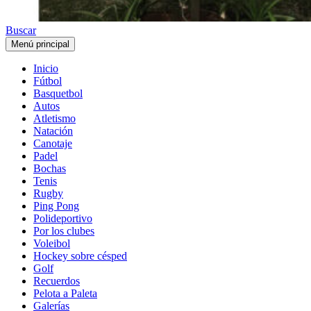
Buscar
Menú principal
Inicio
Fútbol
Basquetbol
Autos
Atletismo
Natación
Canotaje
Padel
Bochas
Tenis
Rugby
Ping Pong
Polideportivo
Por los clubes
Voleibol
Hockey sobre césped
Golf
Recuerdos
Pelota a Paleta
Galerías