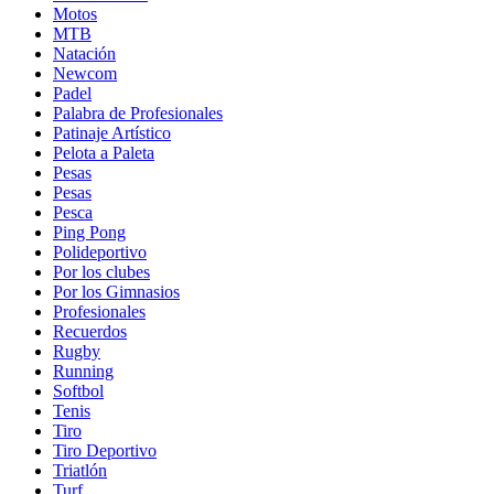
Motos
MTB
Natación
Newcom
Padel
Palabra de Profesionales
Patinaje Artístico
Pelota a Paleta
Pesas
Pesas
Pesca
Ping Pong
Polideportivo
Por los clubes
Por los Gimnasios
Profesionales
Recuerdos
Rugby
Running
Softbol
Tenis
Tiro
Tiro Deportivo
Triatlón
Turf