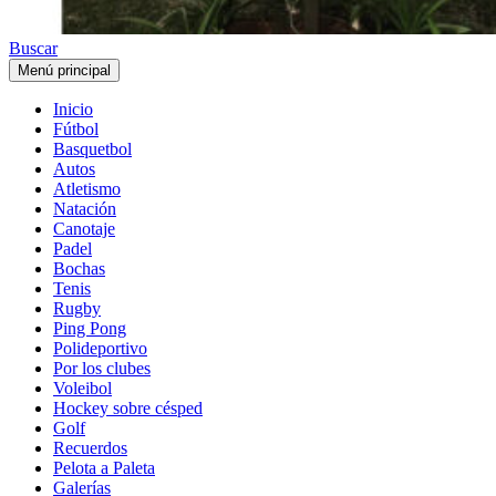
Buscar
Menú principal
Inicio
Fútbol
Basquetbol
Autos
Atletismo
Natación
Canotaje
Padel
Bochas
Tenis
Rugby
Ping Pong
Polideportivo
Por los clubes
Voleibol
Hockey sobre césped
Golf
Recuerdos
Pelota a Paleta
Galerías