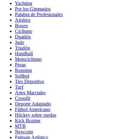
Yachting
Por los Gimnasios
Palabra de Profesionales
Ajedrez
Boxeo
Ciclismo
Duatlón
Judo
Triatlón
Handball
Motociclismo
Pesas
Running
Softbol
Tiro Deportivo
Turf
Artes Marciales
Crossfit
Deporte Adaptado
Fútbol Americano
Hóckey sobre ruedas
Kick Boxing
MTB
Newcom
Patinaje Artístico