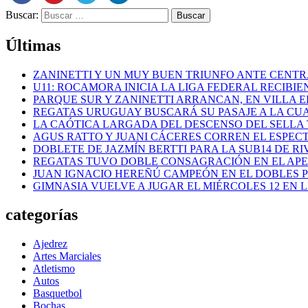
Buscar:
Últimas
ZANINETTI Y UN MUY BUEN TRIUNFO ANTE CENTR
U11: ROCAMORA INICIA LA LIGA FEDERAL RECIBI
PARQUE SUR Y ZANINETTI ARRANCAN, EN VILLA EL
REGATAS URUGUAY BUSCARÁ SU PASAJE A LA CUAR
LA CAÓTICA LARGADA DEL DESCENSO DEL SELLA 
AGUS RATTO Y JUANI CÁCERES CORREN EL ESPEC
DOBLETE DE JAZMÍN BERTTI PARA LA SUB14 DE RI
REGATAS TUVO DOBLE CONSAGRACIÓN EN EL AP
JUAN IGNACIO HEREÑÚ CAMPEÓN EN EL DOBLES
GIMNASIA VUELVE A JUGAR EL MIÉRCOLES 12 EN 
categorías
Ajedrez
Artes Marciales
Atletismo
Autos
Basquetbol
Bochas