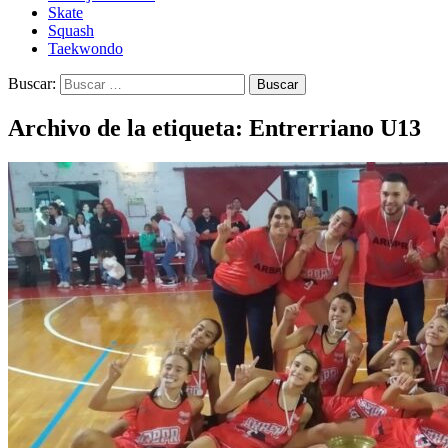
Skate
Squash
Taekwondo
Buscar:
Archivo de la etiqueta: Entrerriano U13