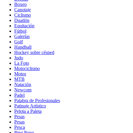
Boxeo
Canotaje
Ciclismo
Duatlón
Equitación
Fútbol
Galerías
Golf
Handball
Hockey sobre césped
Judo
La Foto
Motociclismo
Motos
MTB
Natación
Newcom
Padel
Palabra de Profesionales
Patinaje Artístico
Pelota a Paleta
Pesas
Pesas
Pesca
Ping Pong