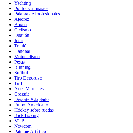
Yachting
Por los Gimnasios
Palabra de Profesionales
Ajedrez
Boxeo
Ciclismo
Duatlón
Judo
Triatlón
Handball
Motociclismo
Pesas
Running
Softbol
Tiro Deportivo
Turf
Artes Marciales
Crossfit
Deporte Adaptado
Fútbol Americano
Hóckey sobre ruedas
Kick Boxing
MTB
Newcom
Patinaje Artístico