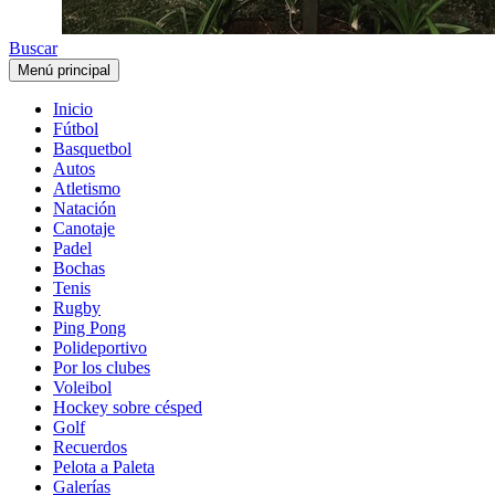
Buscar
Menú principal
Inicio
Fútbol
Basquetbol
Autos
Atletismo
Natación
Canotaje
Padel
Bochas
Tenis
Rugby
Ping Pong
Polideportivo
Por los clubes
Voleibol
Hockey sobre césped
Golf
Recuerdos
Pelota a Paleta
Galerías