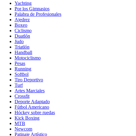
Yachting
Por los Gimnasios
Palabra de Profesionales
Ajedrez
Boxeo
Ciclismo
Duatlón
Judo
Triatlón
Handball
Motociclismo
Pesas
Running
Softbol
Tiro Deportivo
Turf
Artes Marciales
Crossfit
Deporte Adaptado
Fútbol Americano
Hóckey sobre ruedas
Kick Boxing
MTB
Newcom
Patinaje Artístico