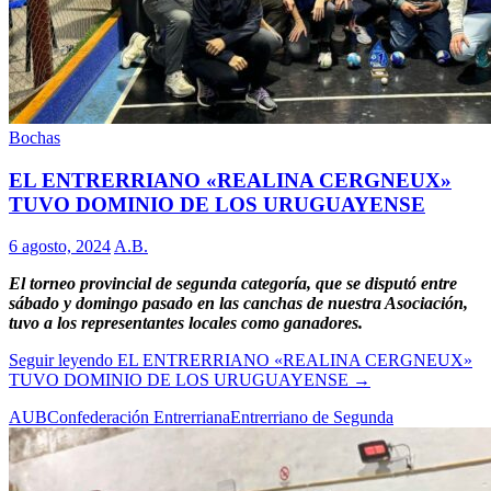
Bochas
EL ENTRERRIANO «REALINA CERGNEUX»
TUVO DOMINIO DE LOS URUGUAYENSE
6 agosto, 2024
A.B.
El torneo provincial de segunda categoría, que se disputó entre
sábado y domingo pasado en las canchas de nuestra Asociación,
tuvo a los representantes locales como ganadores.
Seguir leyendo
EL ENTRERRIANO «REALINA CERGNEUX»
TUVO DOMINIO DE LOS URUGUAYENSE
→
AUB
Confederación Entrerriana
Entrerriano de Segunda