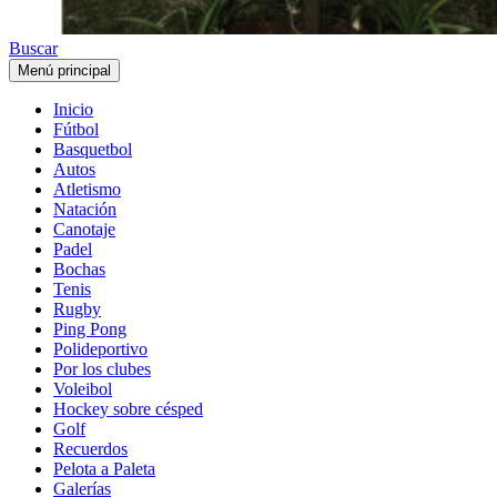
Buscar
Menú principal
Inicio
Fútbol
Basquetbol
Autos
Atletismo
Natación
Canotaje
Padel
Bochas
Tenis
Rugby
Ping Pong
Polideportivo
Por los clubes
Voleibol
Hockey sobre césped
Golf
Recuerdos
Pelota a Paleta
Galerías