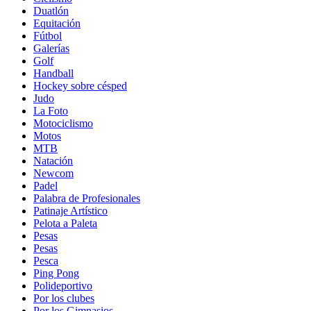
Duatlón
Equitación
Fútbol
Galerías
Golf
Handball
Hockey sobre césped
Judo
La Foto
Motociclismo
Motos
MTB
Natación
Newcom
Padel
Palabra de Profesionales
Patinaje Artístico
Pelota a Paleta
Pesas
Pesas
Pesca
Ping Pong
Polideportivo
Por los clubes
Por los Gimnasios