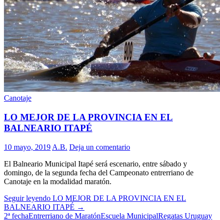
Canotaje
LO MEJOR DE LA PROVINCIA EN EL
BALNEARIO ITAPÉ
10 mayo, 2019
A.B.
Deja un comentario
El Balneario Municipal Itapé será escenario, entre sábado y
domingo, de la segunda fecha del Campeonato entrerriano de
Canotaje en la modalidad maratón.
Seguir leyendo
LO MEJOR DE LA PROVINCIA EN EL
BALNEARIO ITAPÉ
→
2ª fecha
Entrerriano de Maratón
Escuela Municipal
Regatas Uruguay