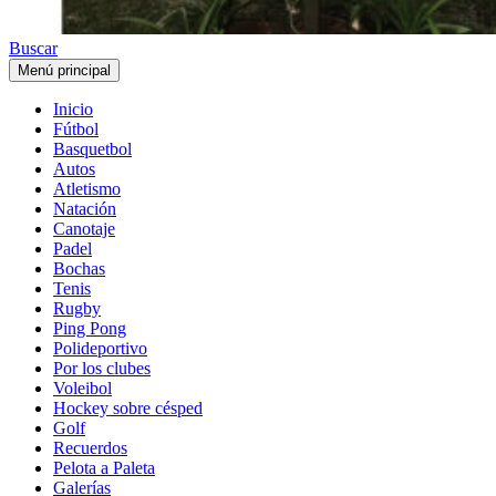
Buscar
Menú principal
Inicio
Fútbol
Basquetbol
Autos
Atletismo
Natación
Canotaje
Padel
Bochas
Tenis
Rugby
Ping Pong
Polideportivo
Por los clubes
Voleibol
Hockey sobre césped
Golf
Recuerdos
Pelota a Paleta
Galerías