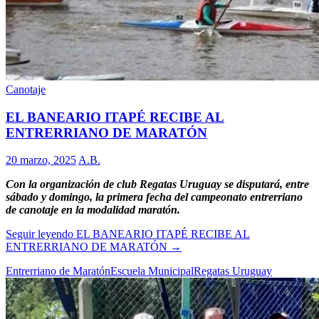
Canotaje
EL BANEARIO ITAPÉ RECIBE AL
ENTRERRIANO DE MARATÓN
20 marzo, 2025
A.B.
Con la organización de club Regatas Uruguay se disputará, entre
sábado y domingo, la primera fecha del campeonato entrerriano
de canotaje en la modalidad maratón.
Seguir leyendo
EL BANEARIO ITAPÉ RECIBE AL
ENTRERRIANO DE MARATÓN
→
Entrerriano de Maratón
Escuela Municipal
Regatas Uruguay