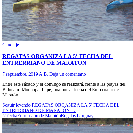
Canotaje
REGATAS ORGANIZA LA 5ª FECHA DEL
ENTRERRIANO DE MARATÓN
7 septiembre, 2019
A.B.
Deja un comentario
Entre este sábado y el domingo se realizará, frente a las playas del
Balneario Municipal Itapé, una nueva fecha del Entrerriano de
Maratón.
Seguir leyendo
REGATAS ORGANIZA LA 5ª FECHA DEL
ENTRERRIANO DE MARATÓN
→
5ª fecha
Entrerriano de Maratón
Regatas Uruguay