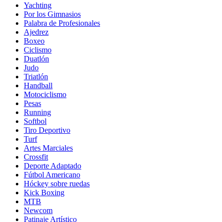
Yachting
Por los Gimnasios
Palabra de Profesionales
Ajedrez
Boxeo
Ciclismo
Duatlón
Judo
Triatlón
Handball
Motociclismo
Pesas
Running
Softbol
Tiro Deportivo
Turf
Artes Marciales
Crossfit
Deporte Adaptado
Fútbol Americano
Hóckey sobre ruedas
Kick Boxing
MTB
Newcom
Patinaje Artístico