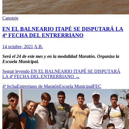
Canotaje
EN EL BALNEARIO ITAPÉ SE DISPUTARÁ LA
4ª FECHA DEL ENTRERRIANO
14 octubre, 2021
A.B.
Será el 24 de este mes y en la modalidad Maratón. Organiza la
Escuela Municipal.
Seguir leyendo
EN EL BALNEARIO ITAPÉ SE DISPUTARÁ
LA 4ª FECHA DEL ENTRERRIANO
→
4ª fecha
Entrerriano de Maratón
Escuela Municipal
FEC