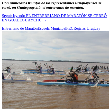
Con numerosos triunfos de los representantes uruguayenses se
cerró, en Gualeguaychú, el entrerriano de maratón.
Seguir leyendo
EL ENTRERRIANO DE MARATÓN SE CERRÓ
EN GUALEGUAYCHÚ
→
Entrerriano de Maratón
Escuela Municipal
FEC
Regatas Uruguay