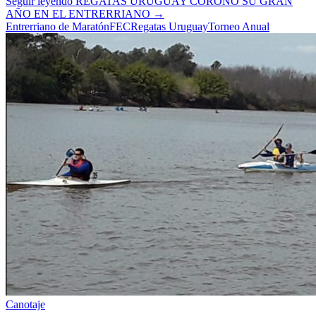
Seguir leyendo
REGATAS URUGUAY CORONÓ SU GRAN
AÑO EN EL ENTRERRIANO
→
Entrerriano de Maratón
FEC
Regatas Uruguay
Torneo Anual
Canotaje