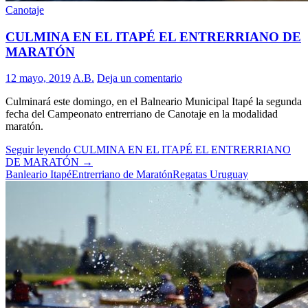
Canotaje
CULMINA EN EL ITAPÉ EL ENTRERRIANO DE
MARATÓN
12 mayo, 2019
A.B.
Deja un comentario
Culminará este domingo, en el Balneario Municipal Itapé la segunda
fecha del Campeonato entrerriano de Canotaje en la modalidad
maratón.
Seguir leyendo
CULMINA EN EL ITAPÉ EL ENTRERRIANO
DE MARATÓN
→
Banleario Itapé
Entrerriano de Maratón
Regatas Uruguay