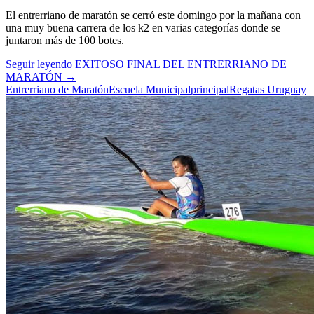
El entrerriano de maratón se cerró este domingo por la mañana con
una muy buena carrera de los k2 en varias categorías donde se
juntaron más de 100 botes.
Seguir leyendo
EXITOSO FINAL DEL ENTRERRIANO DE
MARATÓN
→
Entrerriano de Maratón
Escuela Municipal
principal
Regatas Uruguay