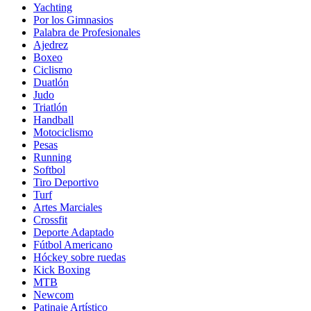
Yachting
Por los Gimnasios
Palabra de Profesionales
Ajedrez
Boxeo
Ciclismo
Duatlón
Judo
Triatlón
Handball
Motociclismo
Pesas
Running
Softbol
Tiro Deportivo
Turf
Artes Marciales
Crossfit
Deporte Adaptado
Fútbol Americano
Hóckey sobre ruedas
Kick Boxing
MTB
Newcom
Patinaje Artístico