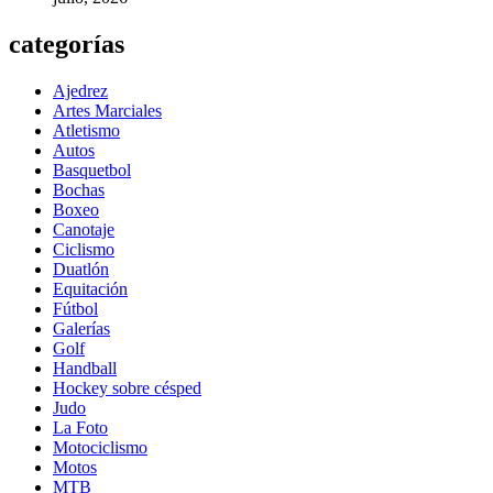
categorías
Ajedrez
Artes Marciales
Atletismo
Autos
Basquetbol
Bochas
Boxeo
Canotaje
Ciclismo
Duatlón
Equitación
Fútbol
Galerías
Golf
Handball
Hockey sobre césped
Judo
La Foto
Motociclismo
Motos
MTB