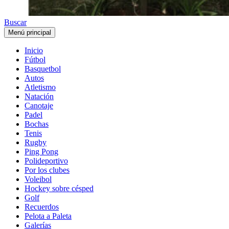
Buscar
Menú principal
Inicio
Fútbol
Basquetbol
Autos
Atletismo
Natación
Canotaje
Padel
Bochas
Tenis
Rugby
Ping Pong
Polideportivo
Por los clubes
Voleibol
Hockey sobre césped
Golf
Recuerdos
Pelota a Paleta
Galerías