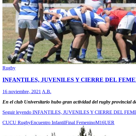
Rugby
INFANTILES, JUVENILES Y CIERRE DEL FEM
16 noviembre, 2021
A.B.
En el club Universitario hubo gran actividad del rugby provincial 
Seguir leyendo
INFANTILES, JUVENILES Y CIERRE DEL FE
CUCU Rugby
Encuentro Infantil
Final Femenino
M16
UER