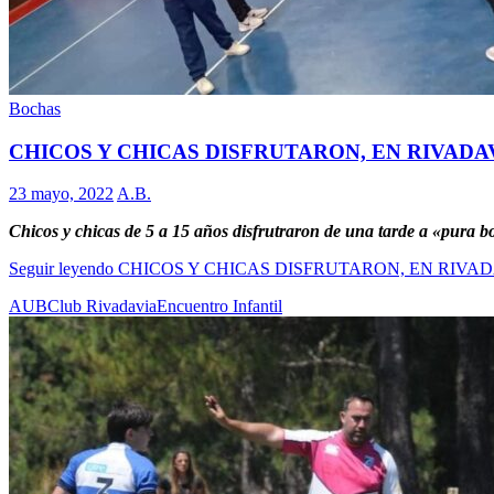
Bochas
CHICOS Y CHICAS DISFRUTARON, EN RIVADA
23 mayo, 2022
A.B.
Chicos y chicas de 5 a 15 años disfrutraron de una tarde a «pura 
Seguir leyendo
CHICOS Y CHICAS DISFRUTARON, EN RIVAD
AUB
Club Rivadavia
Encuentro Infantil