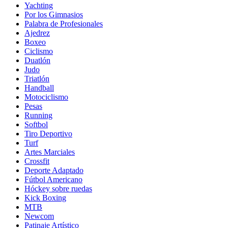
Yachting
Por los Gimnasios
Palabra de Profesionales
Ajedrez
Boxeo
Ciclismo
Duatlón
Judo
Triatlón
Handball
Motociclismo
Pesas
Running
Softbol
Tiro Deportivo
Turf
Artes Marciales
Crossfit
Deporte Adaptado
Fútbol Americano
Hóckey sobre ruedas
Kick Boxing
MTB
Newcom
Patinaje Artístico