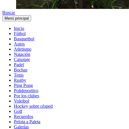
Buscar
Menú principal
Inicio
Fútbol
Basquetbol
Autos
Atletismo
Natación
Canotaje
Padel
Bochas
Tenis
Rugby
Ping Pong
Polideportivo
Por los clubes
Voleibol
Hockey sobre césped
Golf
Recuerdos
Pelota a Paleta
Galerías