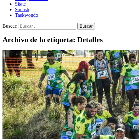
Skate
Squash
Taekwondo
Buscar:
Archivo de la etiqueta: Detalles