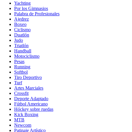
Yachting
Por los Gimnasios
Palabra de Profesionales
Ajedrez
Boxeo
Ciclismo
Duatlón
Judo
Triatlón
Handball
Motociclismo
Pesas
Running
Softbol
Tiro Deportivo
Turf
Artes Marciales
Crossfit
Deporte Adaptado
Fútbol Americano
Hóckey sobre ruedas
Kick Boxing
MTB
Newcom
Patinaje Artístico