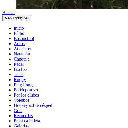
Buscar
Menú principal
Inicio
Fútbol
Basquetbol
Autos
Atletismo
Natación
Canotaje
Padel
Bochas
Tenis
Rugby
Ping Pong
Polideportivo
Por los clubes
Voleibol
Hockey sobre césped
Golf
Recuerdos
Pelota a Paleta
Galerías