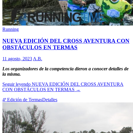
Running
NUEVA EDICIÓN DEL CROSS AVENTURA CON
OBSTÁCULOS EN TERMAS
11 agosto, 2023
A.B.
Los organizadores de la competencia dieron a conocer detalles de
la misma.
Seguir leyendo
NUEVA EDICIÓN DEL CROSS AVENTURA
CON OBSTÁCULOS EN TERMAS
→
4ª Edición de Termas
Detalles