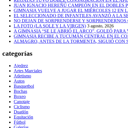
REGATAS TUVO DOBLE CONSAGRACIÓN EN EL AP
JUAN IGNACIO HEREÑÚ CAMPEÓN EN EL DOBLES
GIMNASIA VUELVE A JUGAR EL MIÉRCOLES 12 EN 
EL SELECCIONADO DE INFANTILES AVANZÓ A LA 
NO DEJAN DE SORPRENDERSE Y SORPRENDERNOS
LA FOTO (LA SOLE Y LA VIRGEN)
3 agosto, 2026
A GIMNASIA “SE LE ABRIÓ EL ARCO”, GOLEÓ PARA
GIMNASIA RECIBE A TUCUMÁN CENTRAL EN EL CO
ALMAGRO, ANTES DE LA TORMENTA, SIGUIÓ CON
categorías
Ajedrez
Artes Marciales
Atletismo
Autos
Basquetbol
Bochas
Boxeo
Canotaje
Ciclismo
Duatlón
Equitación
Fútbol
Galerías