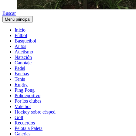
Buscar
Menú principal
Inicio
Fútbol
Basquetbol
Autos
Atletismo
Natación
Canotaje
Padel
Bochas
Tenis
Rugby
Ping Pong
Polideportivo
Por los clubes
Voleibol
Hockey sobre césped
Golf
Recuerdos
Pelota a Paleta
Galerías