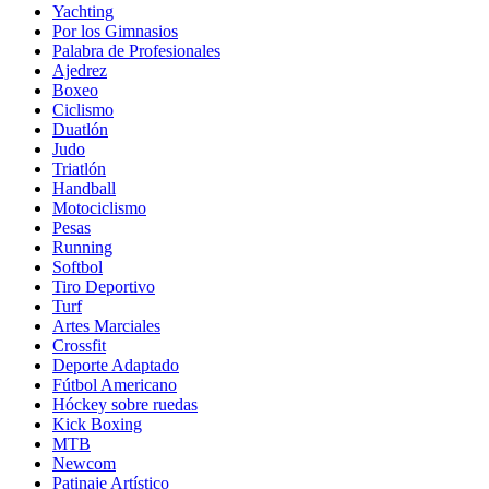
Yachting
Por los Gimnasios
Palabra de Profesionales
Ajedrez
Boxeo
Ciclismo
Duatlón
Judo
Triatlón
Handball
Motociclismo
Pesas
Running
Softbol
Tiro Deportivo
Turf
Artes Marciales
Crossfit
Deporte Adaptado
Fútbol Americano
Hóckey sobre ruedas
Kick Boxing
MTB
Newcom
Patinaje Artístico