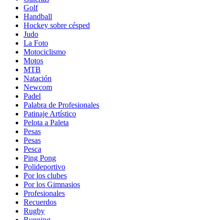
Golf
Handball
Hockey sobre césped
Judo
La Foto
Motociclismo
Motos
MTB
Natación
Newcom
Padel
Palabra de Profesionales
Patinaje Artístico
Pelota a Paleta
Pesas
Pesas
Pesca
Ping Pong
Polideportivo
Por los clubes
Por los Gimnasios
Profesionales
Recuerdos
Rugby
Running