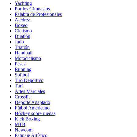
Yachting
Por los Gimnasios
Palabra de Profesionales
Ajedrez
Boxeo
Ciclismo
Duatlón
Judo
Triatlón
Handball
Motociclismo
Pesas
Running
Softbol
Tiro Deportivo
Turf
Artes Marciales
Crossfit
Deporte Adaptado
Fútbol Americano
Hóckey sobre ruedas
Kick Boxing
MTB
Newcom
Patinaje Artístico