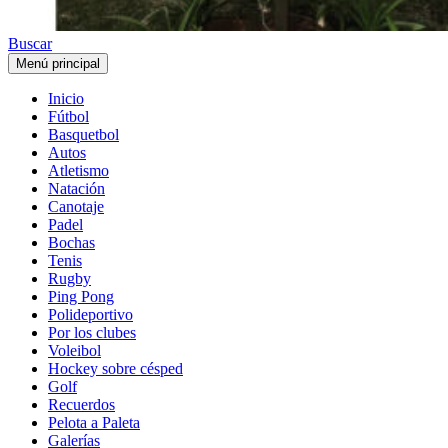
Buscar
Menú principal
Inicio
Fútbol
Basquetbol
Autos
Atletismo
Natación
Canotaje
Padel
Bochas
Tenis
Rugby
Ping Pong
Polideportivo
Por los clubes
Voleibol
Hockey sobre césped
Golf
Recuerdos
Pelota a Paleta
Galerías