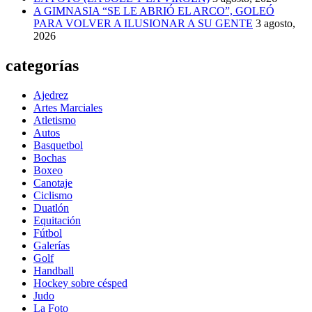
A GIMNASIA “SE LE ABRIÓ EL ARCO”, GOLEÓ
PARA VOLVER A ILUSIONAR A SU GENTE
3 agosto,
2026
categorías
Ajedrez
Artes Marciales
Atletismo
Autos
Basquetbol
Bochas
Boxeo
Canotaje
Ciclismo
Duatlón
Equitación
Fútbol
Galerías
Golf
Handball
Hockey sobre césped
Judo
La Foto