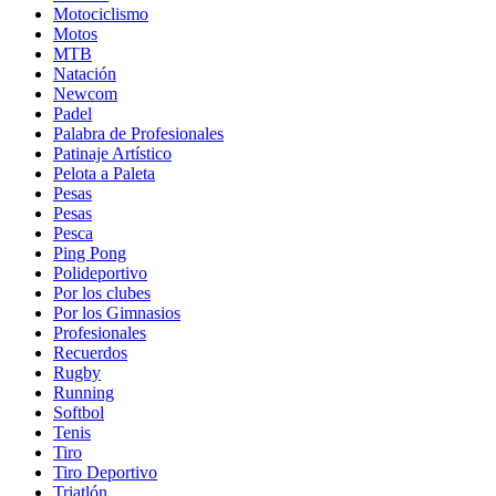
Motociclismo
Motos
MTB
Natación
Newcom
Padel
Palabra de Profesionales
Patinaje Artístico
Pelota a Paleta
Pesas
Pesas
Pesca
Ping Pong
Polideportivo
Por los clubes
Por los Gimnasios
Profesionales
Recuerdos
Rugby
Running
Softbol
Tenis
Tiro
Tiro Deportivo
Triatlón