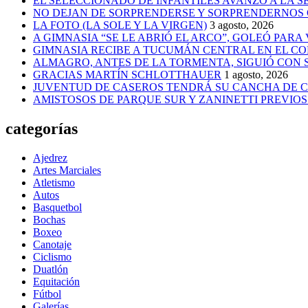
EL SELECCIONADO DE INFANTILES AVANZÓ A LA 
NO DEJAN DE SORPRENDERSE Y SORPRENDERNOS
LA FOTO (LA SOLE Y LA VIRGEN)
3 agosto, 2026
A GIMNASIA “SE LE ABRIÓ EL ARCO”, GOLEÓ PARA
GIMNASIA RECIBE A TUCUMÁN CENTRAL EN EL CO
ALMAGRO, ANTES DE LA TORMENTA, SIGUIÓ CON
GRACIAS MARTÍN SCHLOTTHAUER
1 agosto, 2026
JUVENTUD DE CASEROS TENDRÁ SU CANCHA DE C
AMISTOSOS DE PARQUE SUR Y ZANINETTI PREVIOS 
categorías
Ajedrez
Artes Marciales
Atletismo
Autos
Basquetbol
Bochas
Boxeo
Canotaje
Ciclismo
Duatlón
Equitación
Fútbol
Galerías