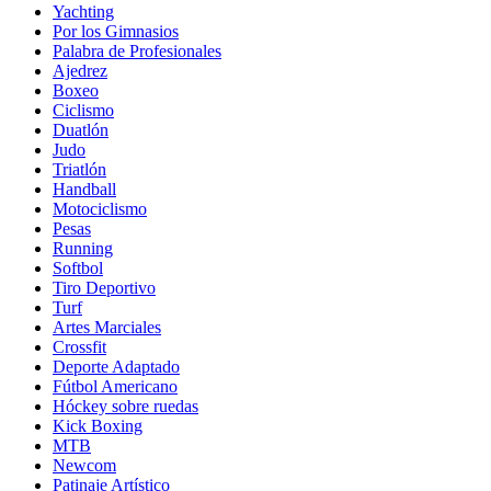
Yachting
Por los Gimnasios
Palabra de Profesionales
Ajedrez
Boxeo
Ciclismo
Duatlón
Judo
Triatlón
Handball
Motociclismo
Pesas
Running
Softbol
Tiro Deportivo
Turf
Artes Marciales
Crossfit
Deporte Adaptado
Fútbol Americano
Hóckey sobre ruedas
Kick Boxing
MTB
Newcom
Patinaje Artístico