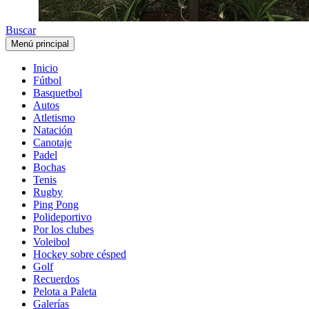
Buscar
Menú principal
Inicio
Fútbol
Basquetbol
Autos
Atletismo
Natación
Canotaje
Padel
Bochas
Tenis
Rugby
Ping Pong
Polideportivo
Por los clubes
Voleibol
Hockey sobre césped
Golf
Recuerdos
Pelota a Paleta
Galerías