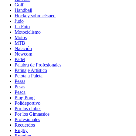
Golf
Handball
Hockey sobre césped
Judo
La Foto
Motociclismo
Motos
MTB
Natación
Newcom
Padel
Palabra de Profesionales
Patinaje Artístico
Pelota a Paleta
Pesas
Pesas
Pesca
Ping Pong
Polideportivo
Por los clubes
Por los Gimnasios
Profesionales
Recuerdos
Rugby
Running