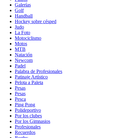
Galerías
Golf
Handball
Hockey sobre césped
Judo
La Foto
Motociclismo
Motos
MTB
Natación
Newcom
Padel
Palabra de Profesionales
Patinaje Artístico
Pelota a Paleta
Pesas
Pesas
Pesca
Ping Pong
Polideportivo
Por los clubes
Por los Gimnasios
Profesionales
Recuerdos
Rugby