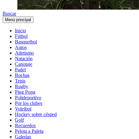
Buscar
Menú principal
Inicio
Fútbol
Basquetbol
Autos
Atletismo
Natación
Canotaje
Padel
Bochas
Tenis
Rugby
Ping Pong
Polideportivo
Por los clubes
Voleibol
Hockey sobre césped
Golf
Recuerdos
Pelota a Paleta
Galerías