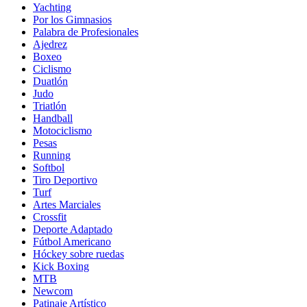
Yachting
Por los Gimnasios
Palabra de Profesionales
Ajedrez
Boxeo
Ciclismo
Duatlón
Judo
Triatlón
Handball
Motociclismo
Pesas
Running
Softbol
Tiro Deportivo
Turf
Artes Marciales
Crossfit
Deporte Adaptado
Fútbol Americano
Hóckey sobre ruedas
Kick Boxing
MTB
Newcom
Patinaje Artístico