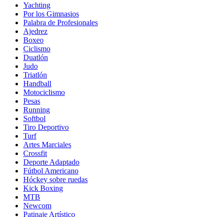
Yachting
Por los Gimnasios
Palabra de Profesionales
Ajedrez
Boxeo
Ciclismo
Duatlón
Judo
Triatlón
Handball
Motociclismo
Pesas
Running
Softbol
Tiro Deportivo
Turf
Artes Marciales
Crossfit
Deporte Adaptado
Fútbol Americano
Hóckey sobre ruedas
Kick Boxing
MTB
Newcom
Patinaje Artístico