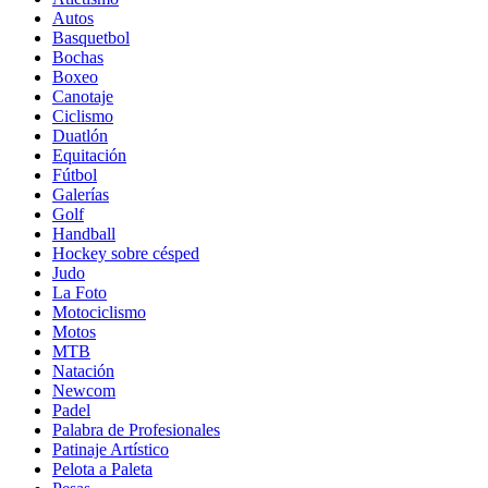
Autos
Basquetbol
Bochas
Boxeo
Canotaje
Ciclismo
Duatlón
Equitación
Fútbol
Galerías
Golf
Handball
Hockey sobre césped
Judo
La Foto
Motociclismo
Motos
MTB
Natación
Newcom
Padel
Palabra de Profesionales
Patinaje Artístico
Pelota a Paleta