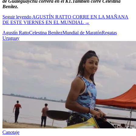
de Gualeguaychu correrá en el K1.También corre Celestina
Benítez.
Seguir leyendo
AGUSTÍN RATTO CORRE EN LA MAÑANA
DE ESTE VIERNES EN EL MUNDIAL
→
Agustín Ratto
Celestina Benítez
Mundial de Maratón
Regatas
Uruguay
Canotaje