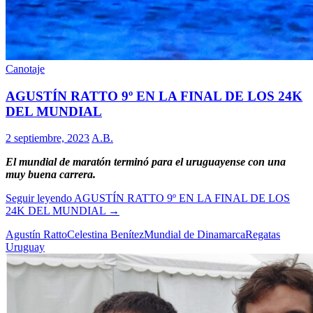
Canotaje
AGUSTÍN RATTO 9º EN LA FINAL DE LOS 24K
DEL MUNDIAL
2 septiembre, 2023
A.B.
El mundial de maratón terminó para el uruguayense con una
muy buena carrera.
Seguir leyendo
AGUSTÍN RATTO 9º EN LA FINAL DE LOS
24K DEL MUNDIAL
→
Agustín Ratto
Celestina Benítez
Mundial de Dinamarca
Regatas
Uruguay