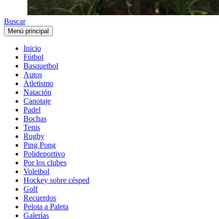
Buscar
Menú principal
Inicio
Fútbol
Basquetbol
Autos
Atletismo
Natación
Canotaje
Padel
Bochas
Tenis
Rugby
Ping Pong
Polideportivo
Por los clubes
Voleibol
Hockey sobre césped
Golf
Recuerdos
Pelota a Paleta
Galerías