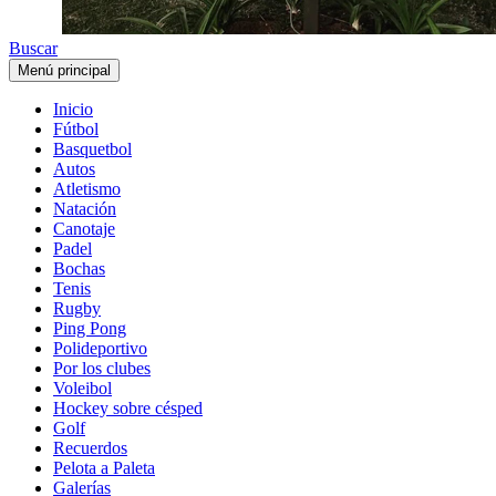
Buscar
Menú principal
Inicio
Fútbol
Basquetbol
Autos
Atletismo
Natación
Canotaje
Padel
Bochas
Tenis
Rugby
Ping Pong
Polideportivo
Por los clubes
Voleibol
Hockey sobre césped
Golf
Recuerdos
Pelota a Paleta
Galerías