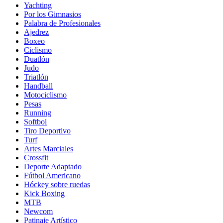
Yachting
Por los Gimnasios
Palabra de Profesionales
Ajedrez
Boxeo
Ciclismo
Duatlón
Judo
Triatlón
Handball
Motociclismo
Pesas
Running
Softbol
Tiro Deportivo
Turf
Artes Marciales
Crossfit
Deporte Adaptado
Fútbol Americano
Hóckey sobre ruedas
Kick Boxing
MTB
Newcom
Patinaje Artístico