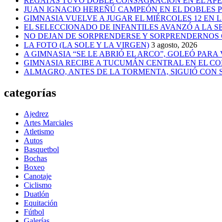
REGATAS TUVO DOBLE CONSAGRACIÓN EN EL AP
JUAN IGNACIO HEREÑÚ CAMPEÓN EN EL DOBLES
GIMNASIA VUELVE A JUGAR EL MIÉRCOLES 12 EN 
EL SELECCIONADO DE INFANTILES AVANZÓ A LA 
NO DEJAN DE SORPRENDERSE Y SORPRENDERNOS
LA FOTO (LA SOLE Y LA VIRGEN)
3 agosto, 2026
A GIMNASIA “SE LE ABRIÓ EL ARCO”, GOLEÓ PARA
GIMNASIA RECIBE A TUCUMÁN CENTRAL EN EL CO
ALMAGRO, ANTES DE LA TORMENTA, SIGUIÓ CON
categorías
Ajedrez
Artes Marciales
Atletismo
Autos
Basquetbol
Bochas
Boxeo
Canotaje
Ciclismo
Duatlón
Equitación
Fútbol
Galerías