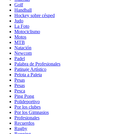
Golf
Handball
Hockey sobre césped
Judo
La Foto
Motociclismo
Motos
MTB
Natación
Newcom
Padel
Palabra de Profesionales
Patinaje Artístico
Pelota a Paleta
Pesas
Pesas
Pesca
Ping Pong
Polideportivo
Por los clubes
Por los Gimnasios
Profesionales
Recuerdos
Rugby
Running