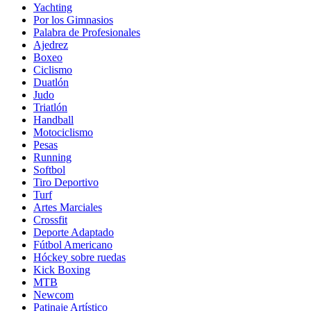
Yachting
Por los Gimnasios
Palabra de Profesionales
Ajedrez
Boxeo
Ciclismo
Duatlón
Judo
Triatlón
Handball
Motociclismo
Pesas
Running
Softbol
Tiro Deportivo
Turf
Artes Marciales
Crossfit
Deporte Adaptado
Fútbol Americano
Hóckey sobre ruedas
Kick Boxing
MTB
Newcom
Patinaje Artístico