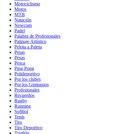
Motociclismo
Motos
MTB
Natación
Newcom
Padel
Palabra de Profesionales
Patinaje Artístico
Pelota a Paleta
Pesas
Pesas
Pesca
Ping Pong
Polideportivo
Por los clubes
Por los Gimnasios
Profesionales
Recuerdos
Rugby
Running
Softbol
Tenis
Tiro
Tiro Deportivo
Triatlón