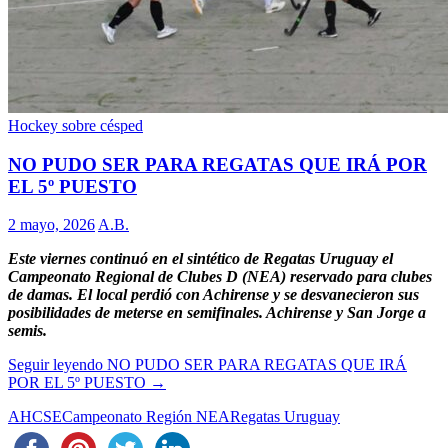
Hockey sobre césped
NO PUDO SER PARA REGATAS QUE IRÁ POR
EL 5º PUESTO
2 mayo, 2026
A.B.
Este viernes continuó en el sintético de Regatas Uruguay el
Campeonato Regional de Clubes D (NEA) reservado para clubes
de damas. El local perdió con Achirense y se desvanecieron sus
posibilidades de meterse en semifinales. Achirense y San Jorge a
semis.
Seguir leyendo
NO PUDO SER PARA REGATAS QUE IRÁ
POR EL 5º PUESTO
→
AHCSE
Campeonato Región NEA
Regatas Uruguay