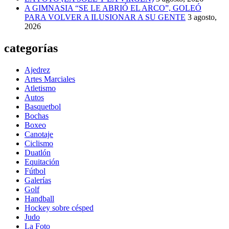
A GIMNASIA “SE LE ABRIÓ EL ARCO”, GOLEÓ
PARA VOLVER A ILUSIONAR A SU GENTE
3 agosto,
2026
categorías
Ajedrez
Artes Marciales
Atletismo
Autos
Basquetbol
Bochas
Boxeo
Canotaje
Ciclismo
Duatlón
Equitación
Fútbol
Galerías
Golf
Handball
Hockey sobre césped
Judo
La Foto