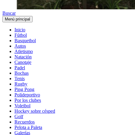
Buscar
Menú principal
Inicio
Fútbol
Basquetbol
Autos
Atletismo
Natación
Canotaje
Padel
Bochas
Tenis
Rugby
Ping Pong
Polideportivo
Por los clubes
Voleibol
Hockey sobre césped
Golf
Recuerdos
Pelota a Paleta
Galerías