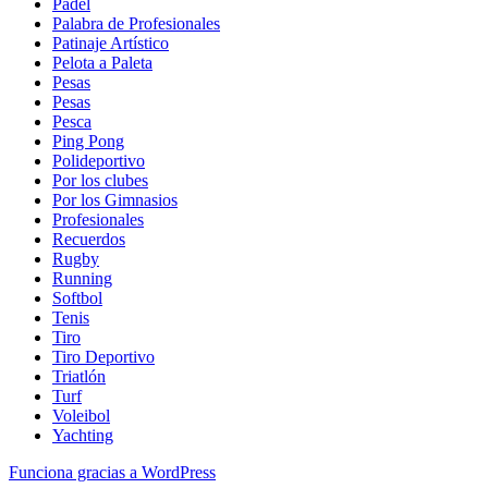
Padel
Palabra de Profesionales
Patinaje Artístico
Pelota a Paleta
Pesas
Pesas
Pesca
Ping Pong
Polideportivo
Por los clubes
Por los Gimnasios
Profesionales
Recuerdos
Rugby
Running
Softbol
Tenis
Tiro
Tiro Deportivo
Triatlón
Turf
Voleibol
Yachting
Funciona gracias a WordPress