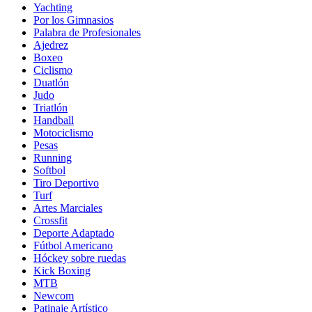
Yachting
Por los Gimnasios
Palabra de Profesionales
Ajedrez
Boxeo
Ciclismo
Duatlón
Judo
Triatlón
Handball
Motociclismo
Pesas
Running
Softbol
Tiro Deportivo
Turf
Artes Marciales
Crossfit
Deporte Adaptado
Fútbol Americano
Hóckey sobre ruedas
Kick Boxing
MTB
Newcom
Patinaje Artístico