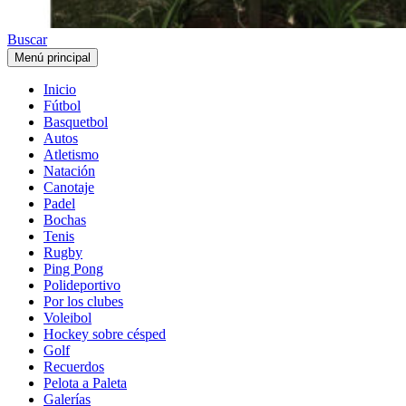
Buscar
Menú principal
Inicio
Fútbol
Basquetbol
Autos
Atletismo
Natación
Canotaje
Padel
Bochas
Tenis
Rugby
Ping Pong
Polideportivo
Por los clubes
Voleibol
Hockey sobre césped
Golf
Recuerdos
Pelota a Paleta
Galerías