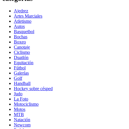
Ajedrez
Artes Marciales
Atletismo
Autos
Basquetbol
Bochas
Boxeo
Canotaje
Ciclismo
Duatlón
Equitación
Fútbol
Galerías
Golf
Handball
Hockey sobre césped
Judo
La Foto
Motociclismo
Motos
MTB
Natación
Newcom