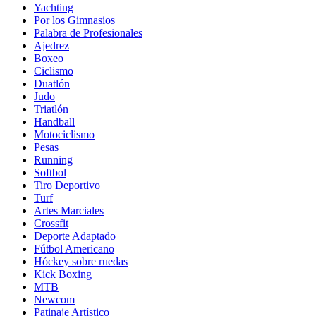
Yachting
Por los Gimnasios
Palabra de Profesionales
Ajedrez
Boxeo
Ciclismo
Duatlón
Judo
Triatlón
Handball
Motociclismo
Pesas
Running
Softbol
Tiro Deportivo
Turf
Artes Marciales
Crossfit
Deporte Adaptado
Fútbol Americano
Hóckey sobre ruedas
Kick Boxing
MTB
Newcom
Patinaje Artístico