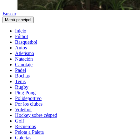
Buscar
Menú principal
Inicio
Fútbol
Basquetbol
Autos
Atletismo
Natación
Canotaje
Padel
Bochas
Tenis
Rugby
Ping Pong
Polideportivo
Por los clubes
Voleibol
Hockey sobre césped
Golf
Recuerdos
Pelota a Paleta
Galerías