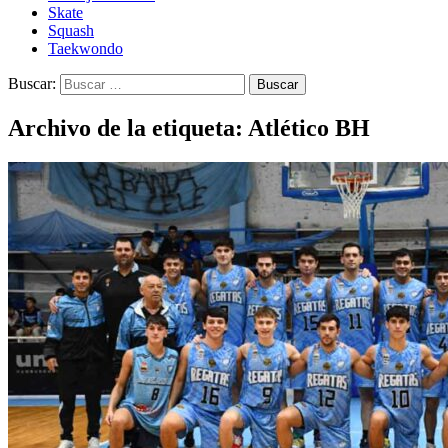
Skate
Squash
Taekwondo
Buscar:
Archivo de la etiqueta: Atlético BH