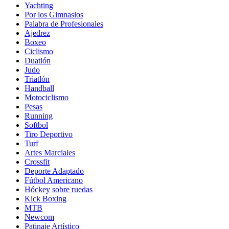
Yachting
Por los Gimnasios
Palabra de Profesionales
Ajedrez
Boxeo
Ciclismo
Duatlón
Judo
Triatlón
Handball
Motociclismo
Pesas
Running
Softbol
Tiro Deportivo
Turf
Artes Marciales
Crossfit
Deporte Adaptado
Fútbol Americano
Hóckey sobre ruedas
Kick Boxing
MTB
Newcom
Patinaje Artístico