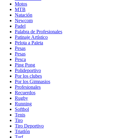
Motos
MTB
Natación
Newcom
Padel
Palabra de Profesionales
Patinaje Artístico
Pelota a Paleta
Pesas
Pesas
Pesca
Ping Pong
Polideportivo
Por los clubes
Por los Gimnasios
Profesionales
Recuerdos
Rugby
Running
Softbol
Tenis
Tiro
Tiro Deportivo
Triatlón
Turf