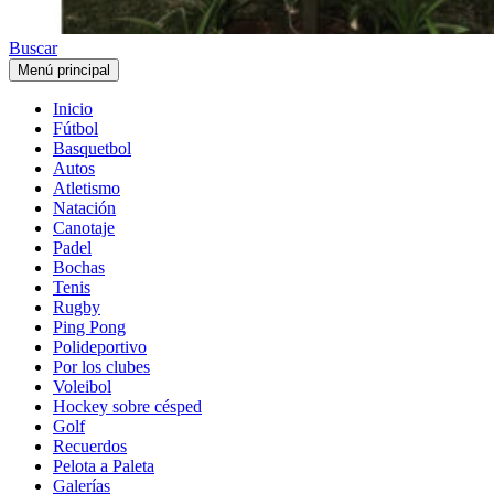
Buscar
Menú principal
Inicio
Fútbol
Basquetbol
Autos
Atletismo
Natación
Canotaje
Padel
Bochas
Tenis
Rugby
Ping Pong
Polideportivo
Por los clubes
Voleibol
Hockey sobre césped
Golf
Recuerdos
Pelota a Paleta
Galerías