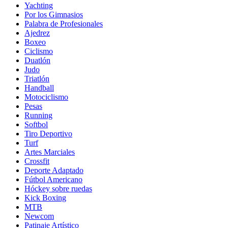
Yachting
Por los Gimnasios
Palabra de Profesionales
Ajedrez
Boxeo
Ciclismo
Duatlón
Judo
Triatlón
Handball
Motociclismo
Pesas
Running
Softbol
Tiro Deportivo
Turf
Artes Marciales
Crossfit
Deporte Adaptado
Fútbol Americano
Hóckey sobre ruedas
Kick Boxing
MTB
Newcom
Patinaje Artístico