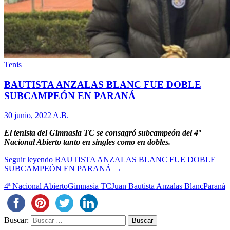
Tenis
BAUTISTA ANZALAS BLANC FUE DOBLE
SUBCAMPEÓN EN PARANÁ
30 junio, 2022
A.B.
El tenista del Gimnasia TC se consagró subcampeón del 4º
Nacional Abierto tanto en singles como en dobles.
Seguir leyendo
BAUTISTA ANZALAS BLANC FUE DOBLE
SUBCAMPEÓN EN PARANÁ
→
4ª Nacional Abierto
Gimnasia TC
Juan Bautista Anzalas Blanc
Paraná
Buscar: