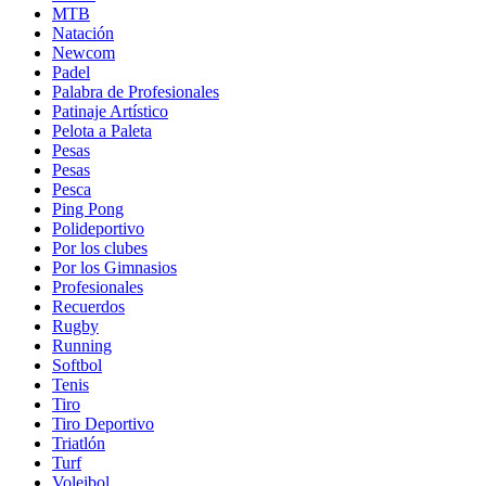
MTB
Natación
Newcom
Padel
Palabra de Profesionales
Patinaje Artístico
Pelota a Paleta
Pesas
Pesas
Pesca
Ping Pong
Polideportivo
Por los clubes
Por los Gimnasios
Profesionales
Recuerdos
Rugby
Running
Softbol
Tenis
Tiro
Tiro Deportivo
Triatlón
Turf
Voleibol