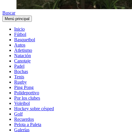
Buscar
Menú principal
Inicio
Fútbol
Basquetbol
Autos
Atletismo
Natación
Canotaje
Padel
Bochas
Tenis
Rugby
Ping Pong
Polideportivo
Por los clubes
Voleibol
Hockey sobre césped
Golf
Recuerdos
Pelota a Paleta
Galerías