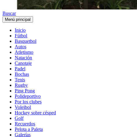
Buscar
Menú principal
Inicio
Fútbol
Basquetbol
Autos
Atletismo
Natación
Canotaje
Padel
Bochas
Tenis
Rugby
Ping Pong
Polideportivo
Por los clubes
Voleibol
Hockey sobre césped
Golf
Recuerdos
Pelota a Paleta
Galerías