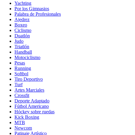
Yachting
Por los Gimnasios
Palabra de Profesionales
Ajedrez
Boxeo
Ciclismo
Duatlón
Judo
Triatlón
Handball
Motociclismo
Pesas
Running
Softbol
Tiro Deportivo
Turf
Artes Marciales
Crossfit
Deporte Adaptado
Fútbol Americano
Hóckey sobre ruedas
Kick Boxing
MTB
Newcom
Patinaje Artístico