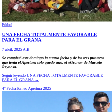
Fútbol
UNA FECHA TOTALMENTE FAVORABLE
PARA EL GRANA
7 abril, 2025
A.B.
Se completó este domingo la cuarta fecha y de los tres punteros
que tenía el Apertura sólo quedó uno, el «Grana» de Marcelo
Reynoso.
Seguir leyendo
UNA FECHA TOTALMENTE FAVORABLE
PARA EL GRANA
→
4° Fecha
Torneo Apertura 2025