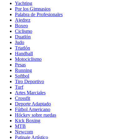
Yachting
Por los Gimnasios
Palabra de Profesionales
Ajedrez
Boxeo
Ciclismo
Duatlón
Judo
Triatlón
Handball
Motociclismo
Pesas
Running
Softbol
Tiro Deportivo
Turf
Artes Marciales
Crossfit
Deporte Adaptado
Fútbol Americano
Hóckey sobre ruedas
Kick Boxing
MTB
Newcom
Patinaje Artístico