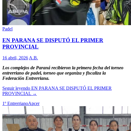
Padel
EN PARANA SE DISPUTÓ EL PRIMER
PROVINCIAL
16 abril, 2026
A.B.
Los complejos de Paraná recibieron la primera fecha del torneo
entrerriano de padel, torneo que organiza y fiscaliza la
Federación Entrerriana.
Seguir leyendo
EN PARANA SE DISPUTÓ EL PRIMER
PROVINCIAL
→
1º Entrerriano
Apcer