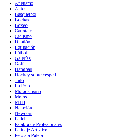
Atletismo
Autos
Basquetbol
Bochas
Boxeo
Canotaje
Ciclismo
Duatlón
Equitación
Fútbol
Galerías
Golf
Handball
Hockey sobre césped
Judo
La Foto
Motociclismo
Motos
MTB
Natación
Newcom
Padel
Palabra de Profesionales
Patinaje Artístico
Pelota a Paleta