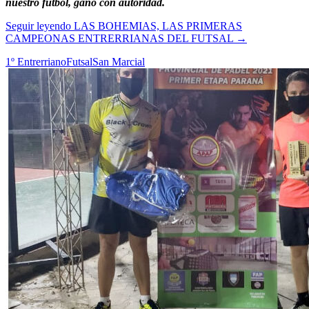
nuestro fútbol, ganó con autoridad.
Seguir leyendo
LAS BOHEMIAS, LAS PRIMERAS
CAMPEONAS ENTRERRIANAS DEL FUTSAL
→
1º Entrerriano
Futsal
San Marcial