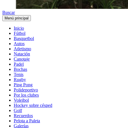
Buscar
Menú principal
Inicio
Fútbol
Basquetbol
Autos
Atletismo
Natación
Canotaje
Padel
Bochas
Tenis
Rugby
Ping Pong
Polideportivo
Por los clubes
Voleibol
Hockey sobre césped
Golf
Recuerdos
Pelota a Paleta
Galerías