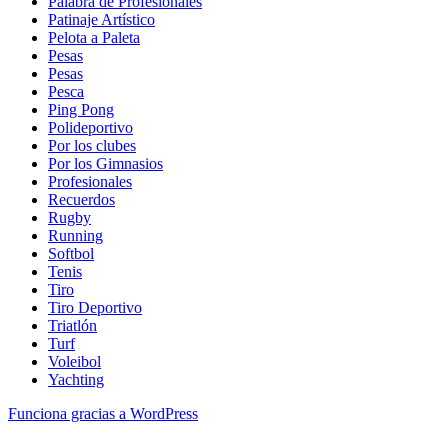
Palabra de Profesionales
Patinaje Artístico
Pelota a Paleta
Pesas
Pesas
Pesca
Ping Pong
Polideportivo
Por los clubes
Por los Gimnasios
Profesionales
Recuerdos
Rugby
Running
Softbol
Tenis
Tiro
Tiro Deportivo
Triatlón
Turf
Voleibol
Yachting
Funciona gracias a WordPress