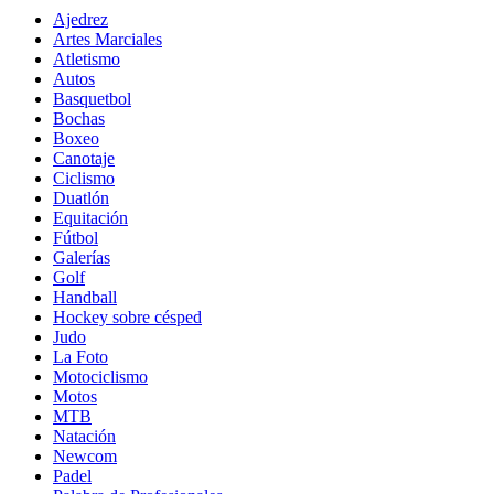
Ajedrez
Artes Marciales
Atletismo
Autos
Basquetbol
Bochas
Boxeo
Canotaje
Ciclismo
Duatlón
Equitación
Fútbol
Galerías
Golf
Handball
Hockey sobre césped
Judo
La Foto
Motociclismo
Motos
MTB
Natación
Newcom
Padel