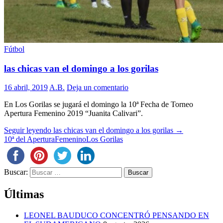
Fútbol
las chicas van el domingo a los gorilas
16 abril, 2019
A.B.
Deja un comentario
En Los Gorilas se jugará el domingo la 10ª Fecha de Torneo
Apertura Femenino 2019 “Juanita Calivari”.
Seguir leyendo
las chicas van el domingo a los gorilas
→
10ª del Apertura
Femenino
Los Gorilas
Buscar:
Últimas
LEONEL BAUDUCO CONCENTRÓ PENSANDO EN