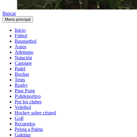
Buscar
Menú principal
Inicio
Fútbol
Basquetbol
Autos
Atletismo
Natación
Canotaje
Padel
Bochas
Tenis
Rugby
Ping Pong
Polideportivo
Por los clubes
Voleibol
Hockey sobre césped
Golf
Recuerdos
Pelota a Paleta
Galerías