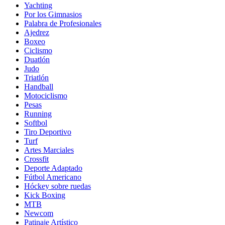
Yachting
Por los Gimnasios
Palabra de Profesionales
Ajedrez
Boxeo
Ciclismo
Duatlón
Judo
Triatlón
Handball
Motociclismo
Pesas
Running
Softbol
Tiro Deportivo
Turf
Artes Marciales
Crossfit
Deporte Adaptado
Fútbol Americano
Hóckey sobre ruedas
Kick Boxing
MTB
Newcom
Patinaje Artístico