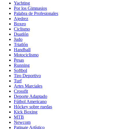
Yachting
Por los Gimnasios
Palabra de Profesionales
Ajedrez
Boxeo
Ciclismo
Duatlón
Judo
Triatlón
Handball
Motociclismo
Pesas
Running
Softbol
Tiro Deportivo
Turf
Artes Marciales
Crossfit
Deporte Adaptado
Fútbol Americano
Hóckey sobre ruedas
Kick Boxing
MTB
Newcom
Patinaje Artístico