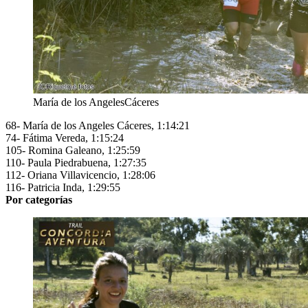
María de los AngelesCáceres
68- María de los Angeles Cáceres, 1:14:21
74- Fátima Vereda, 1:15:24
105- Romina Galeano, 1:25:59
110- Paula Piedrabuena, 1:27:35
112- Oriana Villavicencio, 1:28:06
116- Patricia Inda, 1:29:55
Por categorías