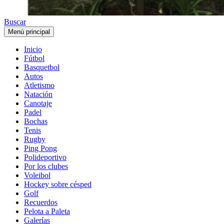
Buscar
Menú principal
Inicio
Fútbol
Basquetbol
Autos
Atletismo
Natación
Canotaje
Padel
Bochas
Tenis
Rugby
Ping Pong
Polideportivo
Por los clubes
Voleibol
Hockey sobre césped
Golf
Recuerdos
Pelota a Paleta
Galerías