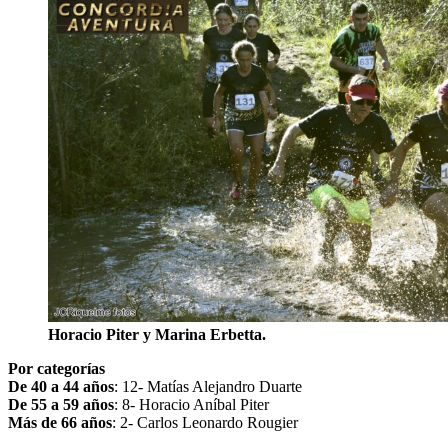
Horacio Piter y Marina Erbetta.
Por categorías
De 40 a 44 años
: 12- Matías Alejandro Duarte
De 55 a 59 años
: 8- Horacio Aníbal Piter
Más de 66 años
: 2- Carlos Leonardo Rougier