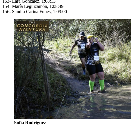
153- Lara González, 1:08:13
154- María Leguizamón, 1:08:49
156- Sandra Carina Funes, 1:09:00
Sofía Rodríguez