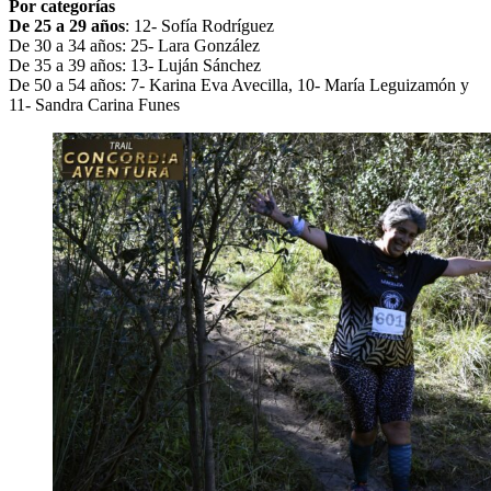
Por categorías
De 25 a 29 años
: 12- Sofía Rodríguez
De 30 a 34 años: 25- Lara González
De 35 a 39 años: 13- Luján Sánchez
De 50 a 54 años: 7- Karina Eva Avecilla, 10- María Leguizamón y
11- Sandra Carina Funes