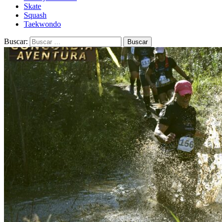
Skate
Squash
Taekwondo
Buscar: