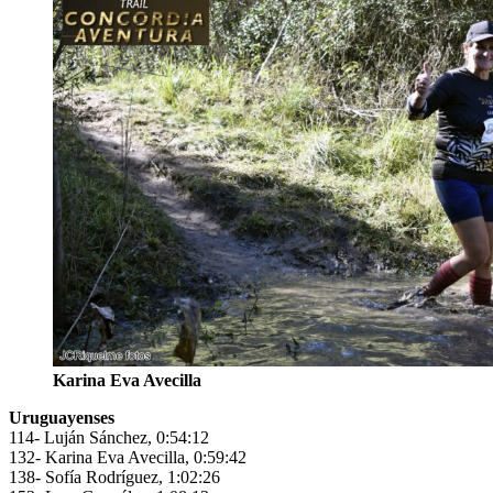
Karina Eva Avecilla
Uruguayenses
114- Luján Sánchez, 0:54:12
132- Karina Eva Avecilla, 0:59:42
138- Sofía Rodríguez, 1:02:26