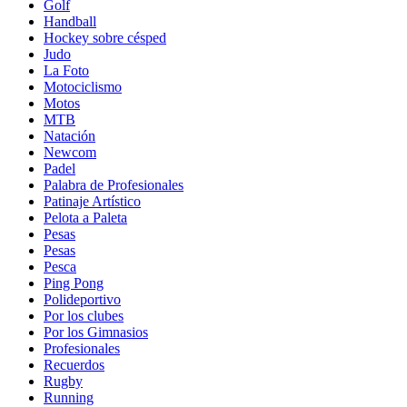
Golf
Handball
Hockey sobre césped
Judo
La Foto
Motociclismo
Motos
MTB
Natación
Newcom
Padel
Palabra de Profesionales
Patinaje Artístico
Pelota a Paleta
Pesas
Pesas
Pesca
Ping Pong
Polideportivo
Por los clubes
Por los Gimnasios
Profesionales
Recuerdos
Rugby
Running