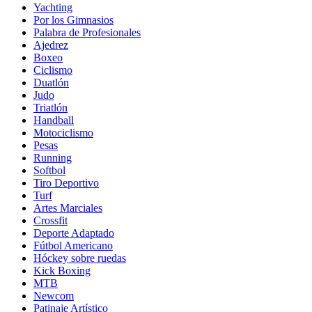
Yachting
Por los Gimnasios
Palabra de Profesionales
Ajedrez
Boxeo
Ciclismo
Duatlón
Judo
Triatlón
Handball
Motociclismo
Pesas
Running
Softbol
Tiro Deportivo
Turf
Artes Marciales
Crossfit
Deporte Adaptado
Fútbol Americano
Hóckey sobre ruedas
Kick Boxing
MTB
Newcom
Patinaje Artístico