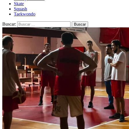
Skate
Squash
Taekwondo
Buscar: