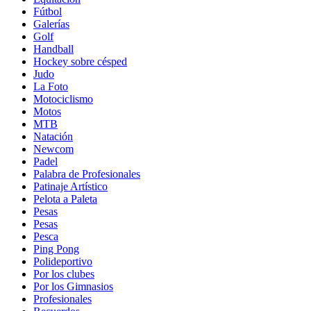
Fútbol
Galerías
Golf
Handball
Hockey sobre césped
Judo
La Foto
Motociclismo
Motos
MTB
Natación
Newcom
Padel
Palabra de Profesionales
Patinaje Artístico
Pelota a Paleta
Pesas
Pesas
Pesca
Ping Pong
Polideportivo
Por los clubes
Por los Gimnasios
Profesionales