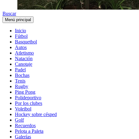
Buscar
Menú principal
Inicio
Fútbol
Basquetbol
Autos
Atletismo
Natación
Canotaje
Padel
Bochas
Tenis
Rugby
Ping Pong
Polideportivo
Por los clubes
Voleibol
Hockey sobre césped
Golf
Recuerdos
Pelota a Paleta
Galerías