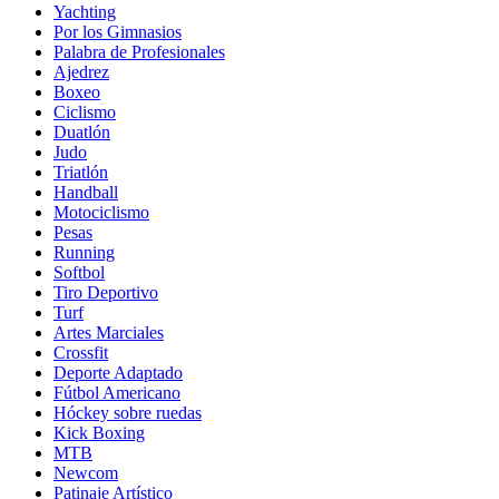
Yachting
Por los Gimnasios
Palabra de Profesionales
Ajedrez
Boxeo
Ciclismo
Duatlón
Judo
Triatlón
Handball
Motociclismo
Pesas
Running
Softbol
Tiro Deportivo
Turf
Artes Marciales
Crossfit
Deporte Adaptado
Fútbol Americano
Hóckey sobre ruedas
Kick Boxing
MTB
Newcom
Patinaje Artístico