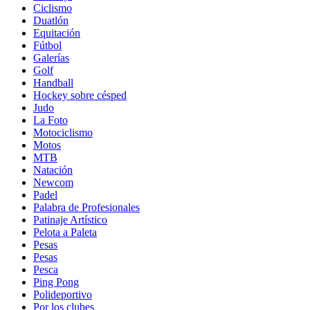
Ciclismo
Duatlón
Equitación
Fútbol
Galerías
Golf
Handball
Hockey sobre césped
Judo
La Foto
Motociclismo
Motos
MTB
Natación
Newcom
Padel
Palabra de Profesionales
Patinaje Artístico
Pelota a Paleta
Pesas
Pesas
Pesca
Ping Pong
Polideportivo
Por los clubes