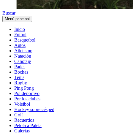
Buscar
Menú principal
Inicio
Fútbol
Basquetbol
Autos
Atletismo
Natación
Canotaje
Padel
Bochas
Tenis
Rugby
Ping Pong
Polideportivo
Por los clubes
Voleibol
Hockey sobre césped
Golf
Recuerdos
Pelota a Paleta
Galerías