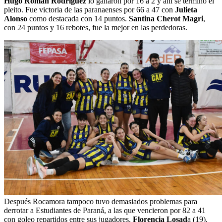
Hugo Román Rodríguez
lo ganaron por 16 a 2 y ahí se terminó el
pleito. Fue victoria de las paranaenses por 66 a 47 con
Julieta
Alonso
como destacada con 14 puntos.
Santina Cherot Magri
,
con 24 puntos y 16 rebotes, fue la mejor en las perdedoras.
Después Rocamora tampoco tuvo demasiados problemas para
derrotar a Estudiantes de Paraná, a las que vencieron por 82 a 41
con goleo repartidos entre sus jugadores.
Florencia Losad
a (19),