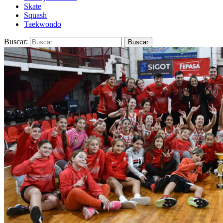
Skate
Squash
Taekwondo
Buscar: