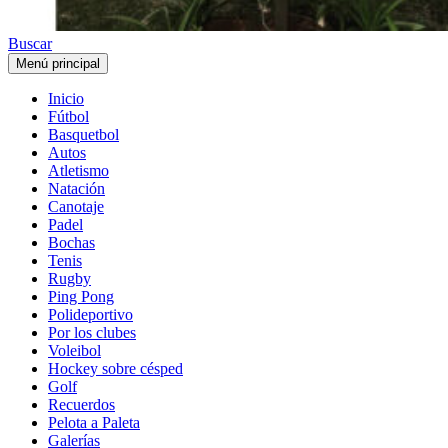
Buscar
Menú principal
Inicio
Fútbol
Basquetbol
Autos
Atletismo
Natación
Canotaje
Padel
Bochas
Tenis
Rugby
Ping Pong
Polideportivo
Por los clubes
Voleibol
Hockey sobre césped
Golf
Recuerdos
Pelota a Paleta
Galerías