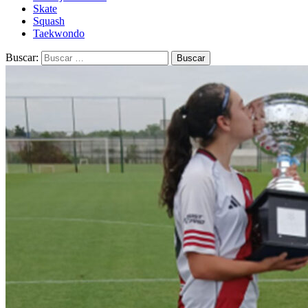
Skate
Squash
Taekwondo
Buscar: