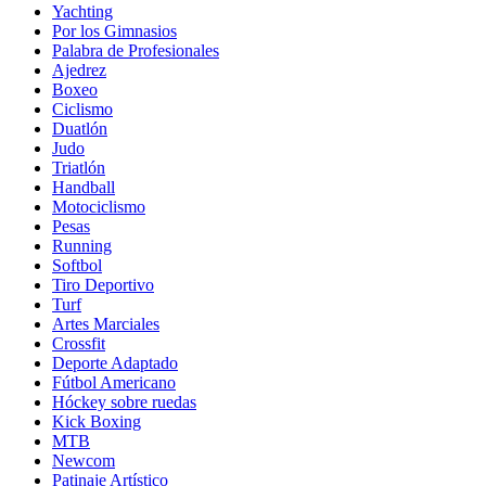
Yachting
Por los Gimnasios
Palabra de Profesionales
Ajedrez
Boxeo
Ciclismo
Duatlón
Judo
Triatlón
Handball
Motociclismo
Pesas
Running
Softbol
Tiro Deportivo
Turf
Artes Marciales
Crossfit
Deporte Adaptado
Fútbol Americano
Hóckey sobre ruedas
Kick Boxing
MTB
Newcom
Patinaje Artístico