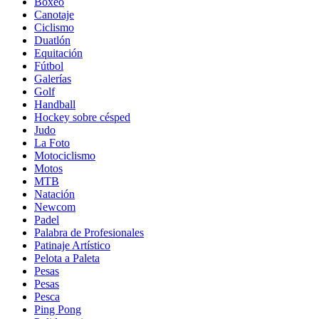
Boxeo
Canotaje
Ciclismo
Duatlón
Equitación
Fútbol
Galerías
Golf
Handball
Hockey sobre césped
Judo
La Foto
Motociclismo
Motos
MTB
Natación
Newcom
Padel
Palabra de Profesionales
Patinaje Artístico
Pelota a Paleta
Pesas
Pesas
Pesca
Ping Pong