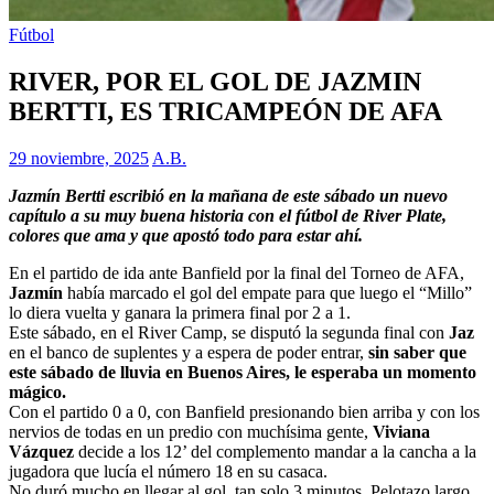
Fútbol
RIVER, POR EL GOL DE JAZMIN
BERTTI, ES TRICAMPEÓN DE AFA
29 noviembre, 2025
A.B.
Jazmín Bertti escribió en la mañana de este sábado un nuevo
capítulo a su muy buena historia con el fútbol de River Plate,
colores que ama y que apostó todo para estar ahí.
En el partido de ida ante Banfield por la final del Torneo de AFA,
Jazmín
había marcado el gol del empate para que luego el “Millo”
lo diera vuelta y ganara la primera final por 2 a 1.
Este sábado, en el River Camp, se disputó la segunda final con
Jaz
en el banco de suplentes y a espera de poder entrar,
sin saber que
este sábado de lluvia en Buenos Aires, le esperaba un momento
mágico.
Con el partido 0 a 0, con Banfield presionando bien arriba y con los
nervios de todas en un predio con muchísima gente,
Viviana
Vázquez
decide a los 12’ del complemento mandar a la cancha a la
jugadora que lucía el número 18 en su casaca.
No duró mucho en llegar al gol, tan solo 3 minutos. Pelotazo largo