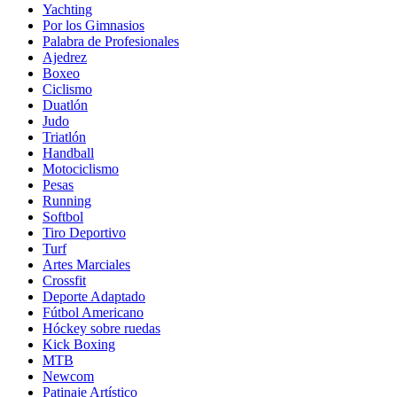
Yachting
Por los Gimnasios
Palabra de Profesionales
Ajedrez
Boxeo
Ciclismo
Duatlón
Judo
Triatlón
Handball
Motociclismo
Pesas
Running
Softbol
Tiro Deportivo
Turf
Artes Marciales
Crossfit
Deporte Adaptado
Fútbol Americano
Hóckey sobre ruedas
Kick Boxing
MTB
Newcom
Patinaje Artístico