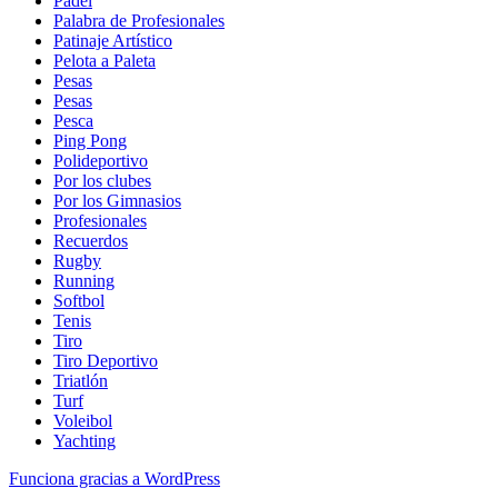
Padel
Palabra de Profesionales
Patinaje Artístico
Pelota a Paleta
Pesas
Pesas
Pesca
Ping Pong
Polideportivo
Por los clubes
Por los Gimnasios
Profesionales
Recuerdos
Rugby
Running
Softbol
Tenis
Tiro
Tiro Deportivo
Triatlón
Turf
Voleibol
Yachting
Funciona gracias a WordPress