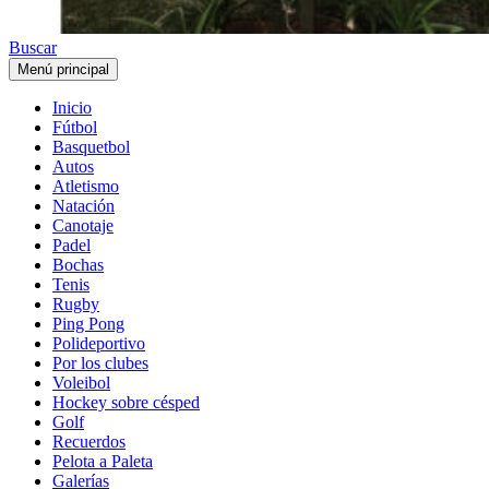
Buscar
Menú principal
Inicio
Fútbol
Basquetbol
Autos
Atletismo
Natación
Canotaje
Padel
Bochas
Tenis
Rugby
Ping Pong
Polideportivo
Por los clubes
Voleibol
Hockey sobre césped
Golf
Recuerdos
Pelota a Paleta
Galerías