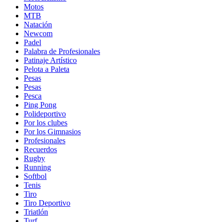
Motos
MTB
Natación
Newcom
Padel
Palabra de Profesionales
Patinaje Artístico
Pelota a Paleta
Pesas
Pesas
Pesca
Ping Pong
Polideportivo
Por los clubes
Por los Gimnasios
Profesionales
Recuerdos
Rugby
Running
Softbol
Tenis
Tiro
Tiro Deportivo
Triatlón
Turf