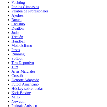
Yachting
Por los Gimnasios
Palabra de Profesionales
Ajedrez
Boxeo
Ciclismo
Duatlón
Judo
Triatlón
Handball
Motociclismo
Pesas
Running
Softbol
Tiro Deportivo
Turf
Artes Marciales
Crossfit
Deporte Adaptado
Fútbol Americano
Hóckey sobre ruedas
Kick Boxing
MTB
Newcom
Patinaje Artístico