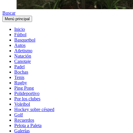
Buscar
Menú principal
Inicio
Fútbol
Basquetbol
Autos
Atletismo
Natación
Canotaje
Padel
Bochas
Tenis
Rugby
Ping Pong
Polideportivo
Por los clubes
Voleibol
Hockey sobre césped
Golf
Recuerdos
Pelota a Paleta
Galerías