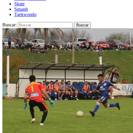
Skate
Squash
Taekwondo
Buscar: