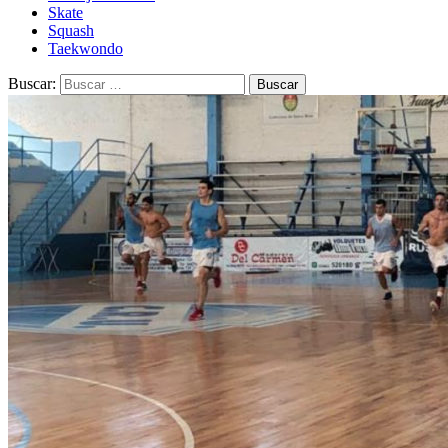
Skate
Squash
Taekwondo
Buscar: