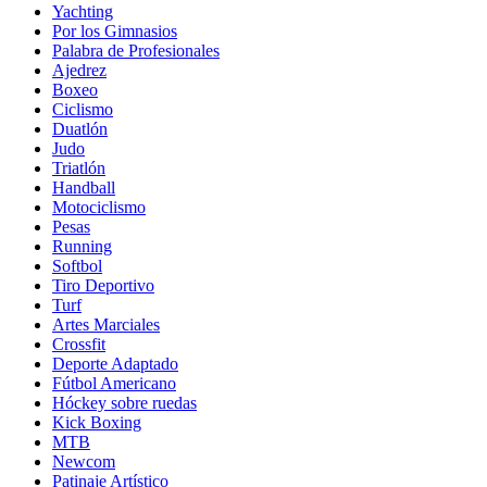
Yachting
Por los Gimnasios
Palabra de Profesionales
Ajedrez
Boxeo
Ciclismo
Duatlón
Judo
Triatlón
Handball
Motociclismo
Pesas
Running
Softbol
Tiro Deportivo
Turf
Artes Marciales
Crossfit
Deporte Adaptado
Fútbol Americano
Hóckey sobre ruedas
Kick Boxing
MTB
Newcom
Patinaje Artístico