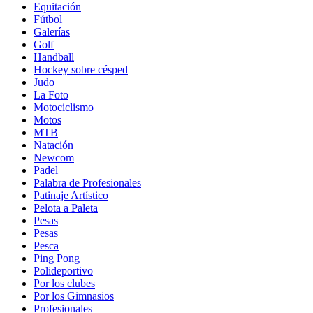
Equitación
Fútbol
Galerías
Golf
Handball
Hockey sobre césped
Judo
La Foto
Motociclismo
Motos
MTB
Natación
Newcom
Padel
Palabra de Profesionales
Patinaje Artístico
Pelota a Paleta
Pesas
Pesas
Pesca
Ping Pong
Polideportivo
Por los clubes
Por los Gimnasios
Profesionales