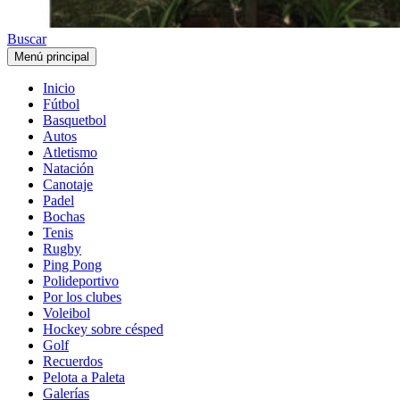
Buscar
Menú principal
Inicio
Fútbol
Basquetbol
Autos
Atletismo
Natación
Canotaje
Padel
Bochas
Tenis
Rugby
Ping Pong
Polideportivo
Por los clubes
Voleibol
Hockey sobre césped
Golf
Recuerdos
Pelota a Paleta
Galerías