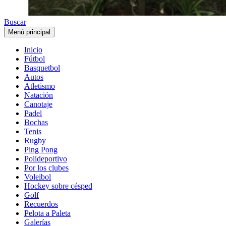
Buscar
Menú principal
Inicio
Fútbol
Basquetbol
Autos
Atletismo
Natación
Canotaje
Padel
Bochas
Tenis
Rugby
Ping Pong
Polideportivo
Por los clubes
Voleibol
Hockey sobre césped
Golf
Recuerdos
Pelota a Paleta
Galerías