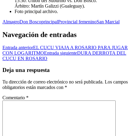
15:30: Unión del Suburbio vs. Don Bosco.
Árbitro: Martín Galizzi (Gualeguay).
Foto principal archivo.
Almagro
Don Bosco
principal
Provincial femenino
San Marcial
Navegación de entradas
Entrada anterior
EL CUCU VIAJA A ROSARIO PARA JUGAR
CON LOGARITMO
Entrada siguiente
DURA DERROTA DEL
CUCU EN ROSARIO
Deja una respuesta
Tu dirección de correo electrónico no será publicada.
Los campos
obligatorios están marcados con
*
Comentario
*