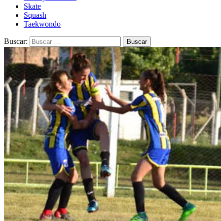
Skate
Squash
Taekwondo
Buscar: