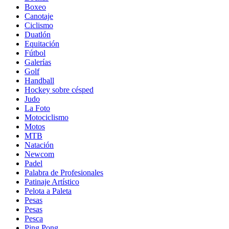
Boxeo
Canotaje
Ciclismo
Duatlón
Equitación
Fútbol
Galerías
Golf
Handball
Hockey sobre césped
Judo
La Foto
Motociclismo
Motos
MTB
Natación
Newcom
Padel
Palabra de Profesionales
Patinaje Artístico
Pelota a Paleta
Pesas
Pesas
Pesca
Ping Pong