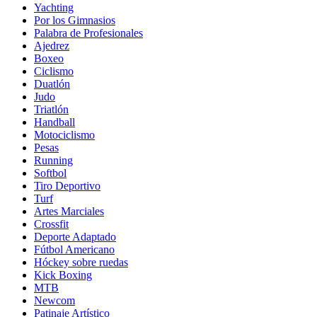
Yachting
Por los Gimnasios
Palabra de Profesionales
Ajedrez
Boxeo
Ciclismo
Duatlón
Judo
Triatlón
Handball
Motociclismo
Pesas
Running
Softbol
Tiro Deportivo
Turf
Artes Marciales
Crossfit
Deporte Adaptado
Fútbol Americano
Hóckey sobre ruedas
Kick Boxing
MTB
Newcom
Patinaje Artístico