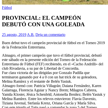
Fútbol
PROVINCIAL: EL CAMPEÓN
DEBUTÓ CON UNA GOLEADA
25 agosto, 2019
A.B.
Deja un comentario
Buen debut tuvo el campeón provincial de fútbol en el Torneo 2019
de la Federación Entrerriana.
Almagro, el primer campeón que tuvo el fútbol provincial, debutó
este sábado en la presente edición del Torneo de la Federación
Entrerriana de Fútbol (FEF) recibiendo, en el «Cacho Andrilli» del
club Rivadavia, a su par de Libertad de Concordia.
Fue clara victoria de las dirigidas por Gonzalo Padilla que
terminaron ganando por 4 a 0 con un hat trick de su goleadora,
Melina Ramírez y el restante de Belén Yasiuk.
Almagro formó con: Patricia Villagrán; Daiana Fernández, Karen
Galarraga, Florencia Aguiar y Nancy Brem; Milagros Cabrera,
Yamila Kloster, Jésica Schenfeld; Antonella Benítez; Belén Yasiuk y
Melina Ramírez. Entre los relevos estuvieron: Flavia Davenio,
Tiziana Juvenal, Stefanía Krenz, Oriana García y María Silva.
Con este triunfo el Taita pasó a comandar la zona 5 del Torneo