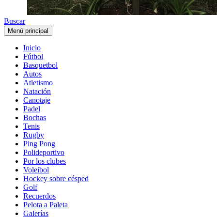
Buscar
Menú principal
Inicio
Fútbol
Basquetbol
Autos
Atletismo
Natación
Canotaje
Padel
Bochas
Tenis
Rugby
Ping Pong
Polideportivo
Por los clubes
Voleibol
Hockey sobre césped
Golf
Recuerdos
Pelota a Paleta
Galerías