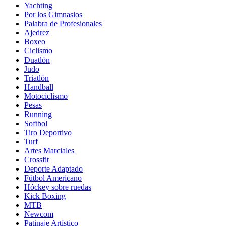
Yachting
Por los Gimnasios
Palabra de Profesionales
Ajedrez
Boxeo
Ciclismo
Duatlón
Judo
Triatlón
Handball
Motociclismo
Pesas
Running
Softbol
Tiro Deportivo
Turf
Artes Marciales
Crossfit
Deporte Adaptado
Fútbol Americano
Hóckey sobre ruedas
Kick Boxing
MTB
Newcom
Patinaje Artístico