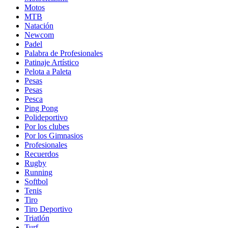
Motos
MTB
Natación
Newcom
Padel
Palabra de Profesionales
Patinaje Artístico
Pelota a Paleta
Pesas
Pesas
Pesca
Ping Pong
Polideportivo
Por los clubes
Por los Gimnasios
Profesionales
Recuerdos
Rugby
Running
Softbol
Tenis
Tiro
Tiro Deportivo
Triatlón
Turf