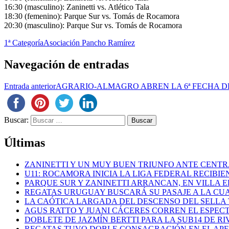
16:30 (masculino): Zaninetti vs. Atlético Tala
18:30 (femenino): Parque Sur vs. Tomás de Rocamora
20:30 (masculino): Parque Sur vs. Tomás de Rocamora
1ª Categoría
Asociación Pancho Ramírez
Navegación de entradas
Entrada anterior
AGRARIO-ALMAGRO ABREN LA 6ª FECHA D
Buscar:
Últimas
ZANINETTI Y UN MUY BUEN TRIUNFO ANTE CENTR
U11: ROCAMORA INICIA LA LIGA FEDERAL RECIBI
PARQUE SUR Y ZANINETTI ARRANCAN, EN VILLA EL
REGATAS URUGUAY BUSCARÁ SU PASAJE A LA CUAR
LA CAÓTICA LARGADA DEL DESCENSO DEL SELLA 
AGUS RATTO Y JUANI CÁCERES CORREN EL ESPEC
DOBLETE DE JAZMÍN BERTTI PARA LA SUB14 DE RI
REGATAS TUVO DOBLE CONSAGRACIÓN EN EL AP