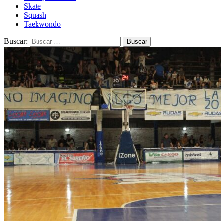
Skate
Squash
Taekwondo
Buscar: