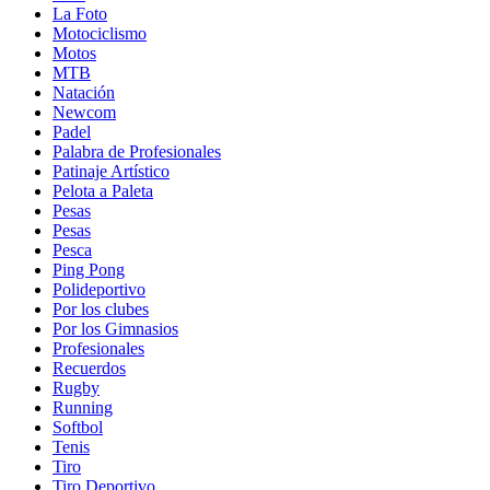
La Foto
Motociclismo
Motos
MTB
Natación
Newcom
Padel
Palabra de Profesionales
Patinaje Artístico
Pelota a Paleta
Pesas
Pesas
Pesca
Ping Pong
Polideportivo
Por los clubes
Por los Gimnasios
Profesionales
Recuerdos
Rugby
Running
Softbol
Tenis
Tiro
Tiro Deportivo