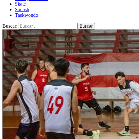
Skate
Squash
Taekwondo
Buscar: