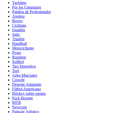
Yachting
Por los Gimnasios
Palabra de Profesionales
Ajedrez
Boxeo
Ciclismo
Duatlón
Judo
Triatlón
Handball
Motociclismo
Pesas
Running
Softbol
Tiro Deportivo
Turf
Artes Marciales
Crossfit
Deporte Adaptado
Fútbol Americano
Hóckey sobre ruedas
Kick Boxing
MTB
Newcom
Patinaje Artístico