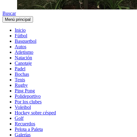
Buscar
Menú principal
Inicio
Fútbol
Basquetbol
Autos
Atletismo
Natación
Canotaje
Padel
Bochas
Tenis
Rugby
Ping Pong
Polideportivo
Por los clubes
Voleibol
Hockey sobre césped
Golf
Recuerdos
Pelota a Paleta
Galerías