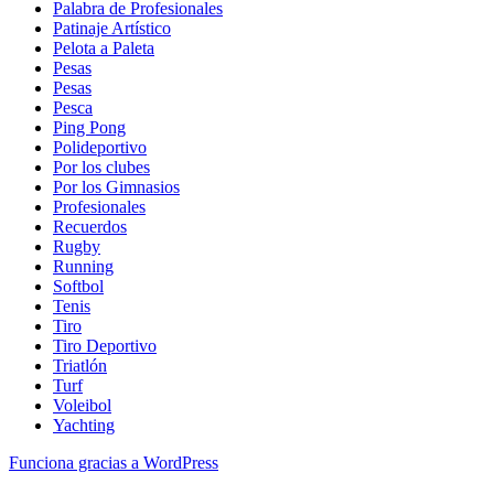
Palabra de Profesionales
Patinaje Artístico
Pelota a Paleta
Pesas
Pesas
Pesca
Ping Pong
Polideportivo
Por los clubes
Por los Gimnasios
Profesionales
Recuerdos
Rugby
Running
Softbol
Tenis
Tiro
Tiro Deportivo
Triatlón
Turf
Voleibol
Yachting
Funciona gracias a WordPress