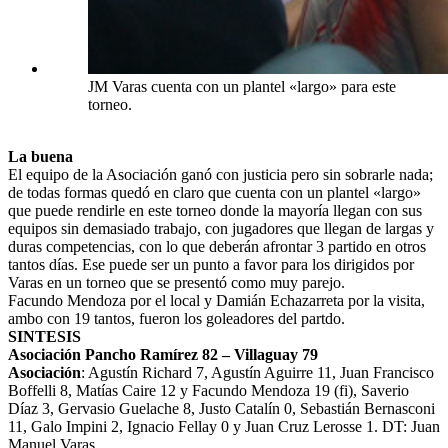
JM Varas cuenta con un plantel «largo» para este
torneo.
La buena
El equipo de la Asociación ganó con justicia pero sin sobrarle nada;
de todas formas quedó en claro que cuenta con un plantel «largo»
que puede rendirle en este torneo donde la mayoría llegan con sus
equipos sin demasiado trabajo, con jugadores que llegan de largas y
duras competencias, con lo que deberán afrontar 3 partido en otros
tantos días. Ese puede ser un punto a favor para los dirigidos por
Varas en un torneo que se presentó como muy parejo.
Facundo Mendoza por el local y Damián Echazarreta por la visita,
ambo con 19 tantos, fueron los goleadores del partdo.
SINTESIS
Asociación Pancho Ramírez 82 – Villaguay 79
Asociación
: Agustín Richard 7, Agustín Aguirre 11, Juan Francisco
Boffelli 8, Matías Caire 12 y Facundo Mendoza 19 (fi), Saverio
Díaz 3, Gervasio Guelache 8, Justo Catalín 0, Sebastián Bernasconi
11, Galo Impini 2, Ignacio Fellay 0 y Juan Cruz Lerosse 1. DT: Juan
Manuel Varas.