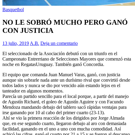
Basquetbol
NO LE SOBRÓ MUCHO PERO GANÓ
CON JUSTICIA
13 julio, 2019
A.B.
Deja un comentario
El seleccionado de la Asociación debutó con un triunfo en el
Campeonato Entrerriano de Selecciones Mayores que comenzó esta
noche en RegatasUruguay. También ganó Concordia.
El equipo que comanda Juan Manuel Varas, ganó, con justicia
aunque sin sobrarle nada ante un durísimo rival que convirtió desde
todos lados y nunca se dio por vencido aún estando lejos en el
tanteador en algunos momentos.
Parecía un partido sencillo para el local porque, a partir del manejo
de Agustín Richard, el goleo de Agustín Aguirre y con Facundo
Mendoza mandando debajo del tablero sacó rápidas ventajas para
irse ganando por 10 al cabo del primer cuarto (23-13).
Ahí se vio la primera reacción de los dirigidos por Jorge Almada
que, en ese segundo cuarto, llegaron debajo al aro con demasiada
facilidad, ganando en el uno a uno con mucha comodidad. Así
achicó las cifras, ganó el cuarto por 21 a 15 y se fueron al descanso