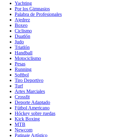
Yachting
Por los Gimnasios
Palabra de Profesionales
Ajedrez
Boxeo
Ciclismo
Duatlón
Judo
Triatlón
Handball
Motociclismo
Pesas
Running
Softbol
Tiro Deportivo
Turf
Artes Marciales
Crossfit
Deporte Adaptado
Fútbol Americano
Hóckey sobre ruedas
Kick Boxing
MTB
Newcom
Patinaje Artístico