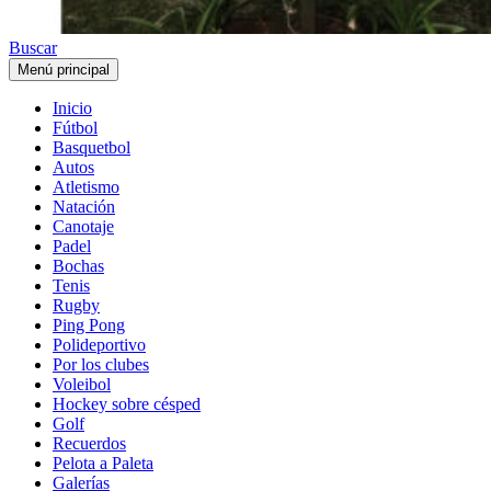
Buscar
Menú principal
Inicio
Fútbol
Basquetbol
Autos
Atletismo
Natación
Canotaje
Padel
Bochas
Tenis
Rugby
Ping Pong
Polideportivo
Por los clubes
Voleibol
Hockey sobre césped
Golf
Recuerdos
Pelota a Paleta
Galerías