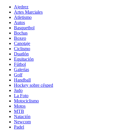
Ajedrez
Artes Marciales
Atletismo
Autos
Basquetbol
Bochas
Boxeo
Canotaje
Ciclismo
Duatlón
Equitación
Fútbol
Galerías
Golf
Handball
Hockey sobre césped
Judo
La Foto
Motociclismo
Motos
MTB
Natación
Newcom
Padel