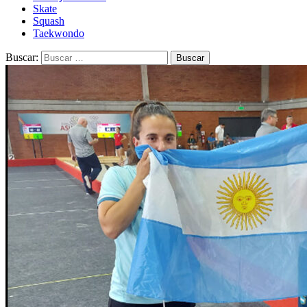
Skate
Squash
Taekwondo
Buscar: