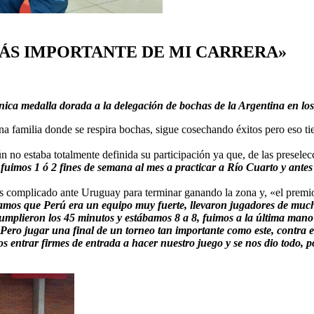
MÁS IMPORTANTE DE MI CARRERA»
nica medalla dorada a la delegación de bochas de la Argentina en lo
na familia donde se respira bochas, sigue cosechando éxitos pero eso ti
n no estaba totalmente definida su participación ya que, de las presele
 fuimos 1 ó 2 fines de semana al mes a practicar a Río Cuarto y ant
 complicado ante Uruguay para terminar ganando la zona y, «el premio»
amos que Perú era un equipo muy fuerte, llevaron jugadores de much
mplieron los 45 minutos y estábamos 8 a 8, fuimos a la última mano
ero jugar una final de un torneo tan importante como este, contra el 
os entrar firmes de entrada a hacer nuestro juego y se nos dio todo, 