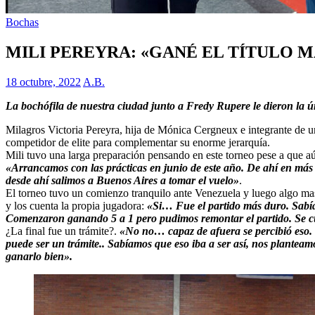
Bochas
MILI PEREYRA: «GANÉ EL TÍTULO 
18 octubre, 2022
A.B.
La bochófila de nuestra ciudad junto a Fredy Rupere le dieron la ú
Milagros Victoria Pereyra, hija de Mónica Cergneux e integrante de u
competidor de elite para complementar su enorme jerarquía.
Mili tuvo una larga preparación pensando en este torneo pese a que aú
«Arrancamos con las prácticas en junio de este año. De ahí en más
desde ahí salimos a Buenos Aires a tomar el vuelo»
.
El torneo tuvo un comienzo tranquilo ante Venezuela y luego algo mas
y los cuenta la propia jugadora:
«Si… Fue el partido más duro. Sabí
Comenzaron ganando 5 a 1 pero pudimos remontar el partido. Se cu
¿La final fue un trámite?.
«No no… capaz de afuera se percibió eso. P
puede ser un trámite.. Sabíamos que eso iba a ser así, nos planteam
ganarlo bien».