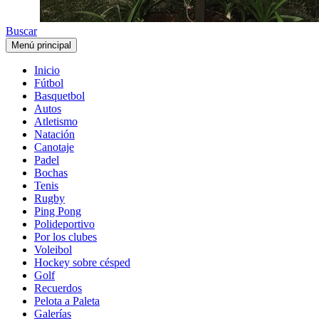
Buscar
Menú principal
Inicio
Fútbol
Basquetbol
Autos
Atletismo
Natación
Canotaje
Padel
Bochas
Tenis
Rugby
Ping Pong
Polideportivo
Por los clubes
Voleibol
Hockey sobre césped
Golf
Recuerdos
Pelota a Paleta
Galerías