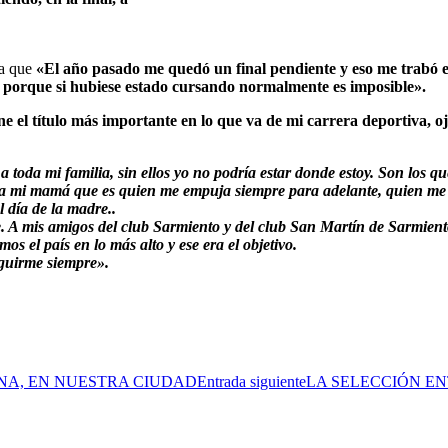
ta que
«El año pasado me quedó un final pendiente y eso me trabó e
 porque si hubiese estado cursando normalmente es imposible».
e el título más importante en lo que va de mi carrera deportiva, 
a toda mi familia, sin ellos yo no podría estar donde estoy. Son los 
para mi mamá que es quien me empuja siempre para adelante, quien m
 día de la madre..
 A mis amigos del club Sarmiento y del club San Martín de Sarmient
s el país en lo más alto y ese era el objetivo.
seguirme siempre».
ANA, EN NUESTRA CIUDAD
Entrada siguiente
LA SELECCIÓN E