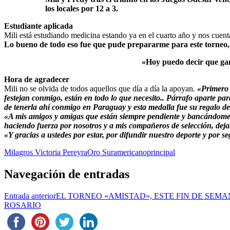
los locales por 12 a 3.
Estudiante aplicada
Mili está estudiando medicina estando ya en el cuarto año y nos cuen
Lo bueno de todo eso fue que pude prepararme para este torneo,
«Hoy puedo decir que gan
Hora de agradecer
Mili no se olvida de todos aquellos que día a día la apoyan.
«Primero 
festejan conmigo, están en todo lo que necesito.. Párrafo aparte 
de tenerla ahí conmigo en Paraguay y esta medalla fue su regalo del
«A mis amigos y amigas que están siempre pendiente y bancándome.
haciendo fuerza por nosotros y a mis compañeros de selección, dejamo
«Y gracias a ustedes por estar, por difundir nuestro deporte y por 
Milagros Victoria Pereyra
Oro Suramericano
principal
Navegación de entradas
Entrada anterior
EL TORNEO «AMISTAD», ESTE FIN DE SEM
ROSARIO