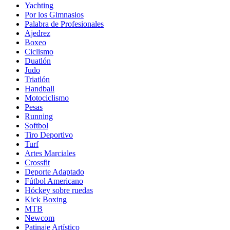
Yachting
Por los Gimnasios
Palabra de Profesionales
Ajedrez
Boxeo
Ciclismo
Duatlón
Judo
Triatlón
Handball
Motociclismo
Pesas
Running
Softbol
Tiro Deportivo
Turf
Artes Marciales
Crossfit
Deporte Adaptado
Fútbol Americano
Hóckey sobre ruedas
Kick Boxing
MTB
Newcom
Patinaje Artístico