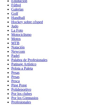
Equitación
Fútbol
Galerías
Golf
Handball
Hockey sobre césped
Judo
La Foto
Motociclismo
Motos
MTB
Natación
Newcom
Padel
Palabra de Profesionales
Patinaje Artístico
Pelota a Paleta
Pesas
Pesas
Pesca
Ping Pong
Polideportivo
Por los clubes
Por los Gimnasios
Profesionales