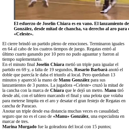
El esfuerzo de Joselín Chiara es en vano. El lanzamiento 
González, desde mitad de chancha, va derecho al aro para e
«Celeste».
El cierre brindó un partido pleno de emociones. Terminaron iguales
en 64 al cabo de los cuatros tiempos de juego. Regatas entró al
último cuarto ganando por 10 pero no pudo aguantar y fueron al
tiempo suplementario.
En el minuto final
Joselín Chiara
metió un triple para igualar el
partido en 69 y, a falta de 19 segundos,
Rosario Barbará
anotó el
doble que parecía le daba el triunfo al local. Pero quedaban 13
minutos y apareció la mano de
Manu González
para sus
lanzamientos de 3 puntos. La jugadora «Celeste» cruzó la mitad de
la cancha con la marca de
Chiara
que le dejó un metro.
Manu
tiró
desde ahí, con el tablero marcando el final y una pelota que volaba
para meterse limpita en el aro y desatar el gran festejo de Regatas en
cancha de Paracao.
Anotar un triple desde esa distancia muchas veces es casualidad;
seguro que no es el caso de
«Manu» González
, una especialista en
marcar de tres.
Marina Murgado
fue la goleadora del local con 15 puntos;