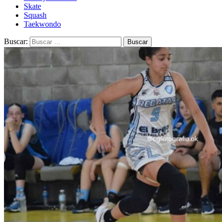
Skate
Squash
Taekwondo
Buscar: