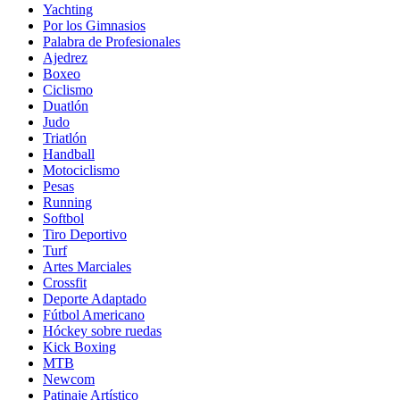
Yachting
Por los Gimnasios
Palabra de Profesionales
Ajedrez
Boxeo
Ciclismo
Duatlón
Judo
Triatlón
Handball
Motociclismo
Pesas
Running
Softbol
Tiro Deportivo
Turf
Artes Marciales
Crossfit
Deporte Adaptado
Fútbol Americano
Hóckey sobre ruedas
Kick Boxing
MTB
Newcom
Patinaje Artístico