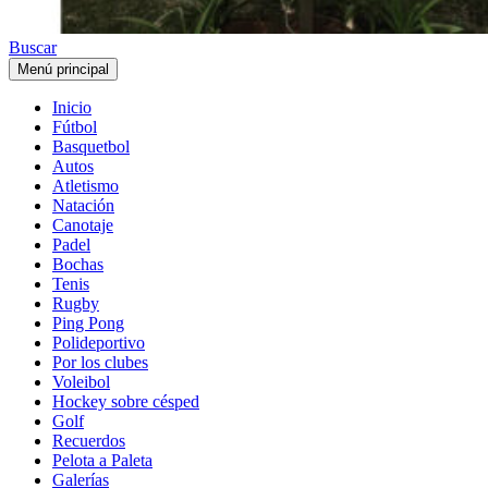
Buscar
Menú principal
Inicio
Fútbol
Basquetbol
Autos
Atletismo
Natación
Canotaje
Padel
Bochas
Tenis
Rugby
Ping Pong
Polideportivo
Por los clubes
Voleibol
Hockey sobre césped
Golf
Recuerdos
Pelota a Paleta
Galerías