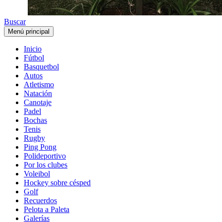
Buscar
Menú principal
Inicio
Fútbol
Basquetbol
Autos
Atletismo
Natación
Canotaje
Padel
Bochas
Tenis
Rugby
Ping Pong
Polideportivo
Por los clubes
Voleibol
Hockey sobre césped
Golf
Recuerdos
Pelota a Paleta
Galerías