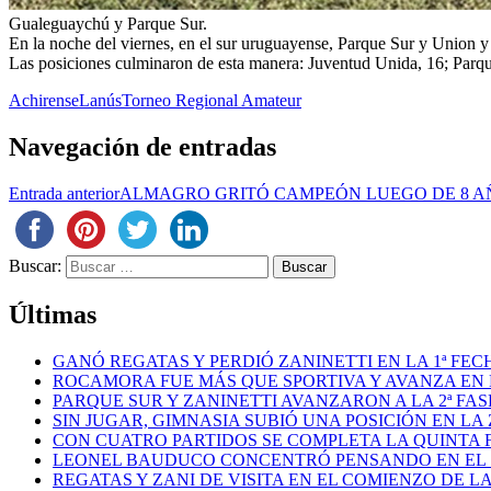
Gualeguaychú y Parque Sur.
En la noche del viernes, en el sur uruguayense, Parque Sur y Union y 
Las posiciones culminaron de esta manera: Juventud Unida, 16; Parq
Achirense
Lanús
Torneo Regional Amateur
Navegación de entradas
Entrada anterior
ALMAGRO GRITÓ CAMPEÓN LUEGO DE 8 A
Buscar:
Últimas
GANÓ REGATAS Y PERDIÓ ZANINETTI EN LA 1ª FEC
ROCAMORA FUE MÁS QUE SPORTIVA Y AVANZA EN L
PARQUE SUR Y ZANINETTI AVANZARON A LA 2ª FAS
SIN JUGAR, GIMNASIA SUBIÓ UNA POSICIÓN EN L
CON CUATRO PARTIDOS SE COMPLETA LA QUINTA 
LEONEL BAUDUCO CONCENTRÓ PENSANDO EN EL
REGATAS Y ZANI DE VISITA EN EL COMIENZO DE LA