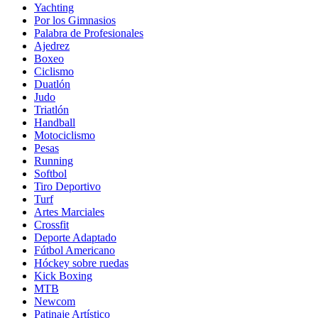
Yachting
Por los Gimnasios
Palabra de Profesionales
Ajedrez
Boxeo
Ciclismo
Duatlón
Judo
Triatlón
Handball
Motociclismo
Pesas
Running
Softbol
Tiro Deportivo
Turf
Artes Marciales
Crossfit
Deporte Adaptado
Fútbol Americano
Hóckey sobre ruedas
Kick Boxing
MTB
Newcom
Patinaje Artístico