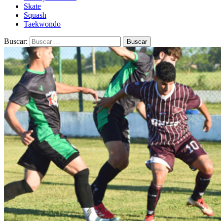
Skate
Squash
Taekwondo
Buscar: