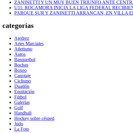
ZANINETTI Y UN MUY BUEN TRIUNFO ANTE CENTR
U11: ROCAMORA INICIA LA LIGA FEDERAL RECIBI
PARQUE SUR Y ZANINETTI ARRANCAN, EN VILLA EL
categorías
Ajedrez
Artes Marciales
Atletismo
Autos
Basquetbol
Bochas
Boxeo
Canotaje
Ciclismo
Duatlón
Equitación
Fútbol
Galerías
Golf
Handball
Hockey sobre césped
Judo
La Foto