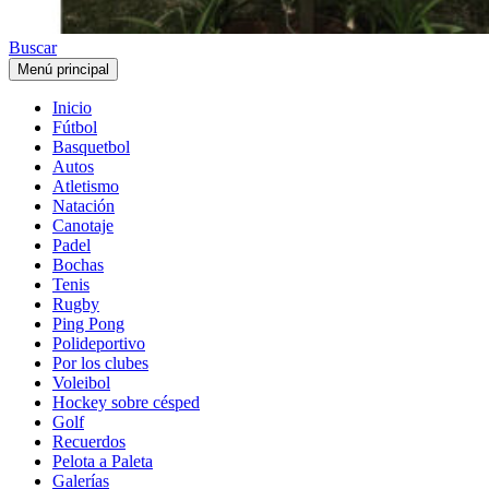
Buscar
Menú principal
Inicio
Fútbol
Basquetbol
Autos
Atletismo
Natación
Canotaje
Padel
Bochas
Tenis
Rugby
Ping Pong
Polideportivo
Por los clubes
Voleibol
Hockey sobre césped
Golf
Recuerdos
Pelota a Paleta
Galerías