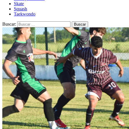
Skate
Squash
Taekwondo
Buscar: