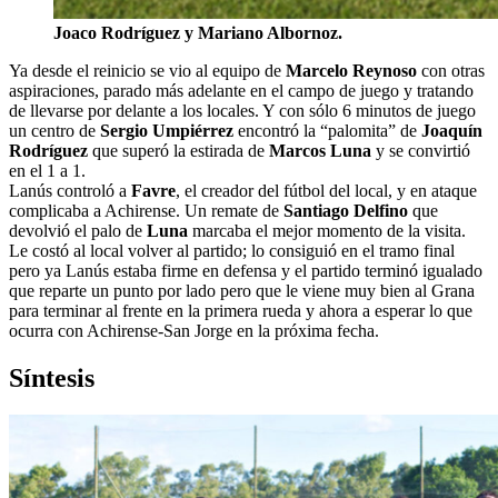
Joaco Rodríguez y Mariano Albornoz.
Ya desde el reinicio se vio al equipo de
Marcelo Reynoso
con otras
aspiraciones, parado más adelante en el campo de juego y tratando
de llevarse por delante a los locales. Y con sólo 6 minutos de juego
un centro de
Sergio Umpiérrez
encontró la “palomita” de
Joaquín
Rodríguez
que superó la estirada de
Marcos Luna
y se convirtió
en el 1 a 1.
Lanús controló a
Favre
, el creador del fútbol del local, y en ataque
complicaba a Achirense. Un remate de
Santiago Delfino
que
devolvió el palo de
Luna
marcaba el mejor momento de la visita.
Le costó al local volver al partido; lo consiguió en el tramo final
pero ya Lanús estaba firme en defensa y el partido terminó igualado
que reparte un punto por lado pero que le viene muy bien al Grana
para terminar al frente en la primera rueda y ahora a esperar lo que
ocurra con Achirense-San Jorge en la próxima fecha.
Síntesis