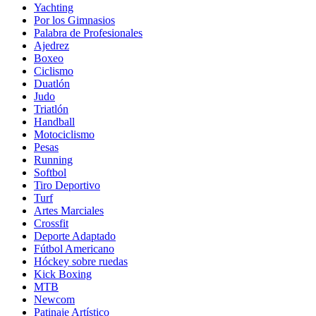
Yachting
Por los Gimnasios
Palabra de Profesionales
Ajedrez
Boxeo
Ciclismo
Duatlón
Judo
Triatlón
Handball
Motociclismo
Pesas
Running
Softbol
Tiro Deportivo
Turf
Artes Marciales
Crossfit
Deporte Adaptado
Fútbol Americano
Hóckey sobre ruedas
Kick Boxing
MTB
Newcom
Patinaje Artístico