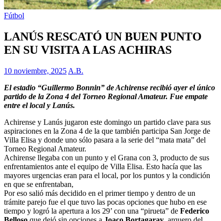
Fútbol
LANÚS RESCATÓ UN BUEN PUNTO
EN SU VISITA A LAS ACHIRAS
10 noviembre, 2025
A.B.
El estadio “Guillermo Bonnin” de Achirense recibió ayer el único
partido de la Zona 4 del Torneo Regional Amateur. Fue empate
entre el local y Lanús.
Achirense y Lanús jugaron este domingo un partido clave para sus
aspiraciones en la Zona 4 de la que también participa San Jorge de
Villa Elisa y donde uno sólo pasara a la serie del “mata mata” del
Torneo Regional Amateur.
Achirense llegaba con un punto y el Grana con 3, producto de sus
enfrentamientos ante el equipo de Villa Elisa. Esto hacía que las
mayores urgencias eran para el local, por los puntos y la condición
en que se enfrentaban,
Por eso salió más decidido en el primer tiempo y dentro de un
trámite parejo fue el que tuvo las pocas opciones que hubo en ese
tiempo y logró la apertura a los 29’ con una “pirueta” de
Federico
Belloso
que dejó sin opciones a
Joaco Bortagaray
, arquero del