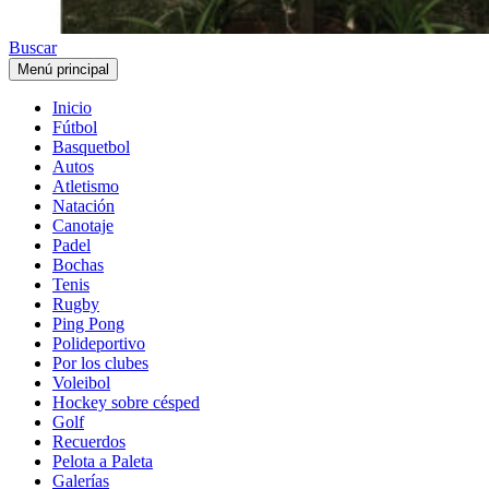
Buscar
Menú principal
Inicio
Fútbol
Basquetbol
Autos
Atletismo
Natación
Canotaje
Padel
Bochas
Tenis
Rugby
Ping Pong
Polideportivo
Por los clubes
Voleibol
Hockey sobre césped
Golf
Recuerdos
Pelota a Paleta
Galerías