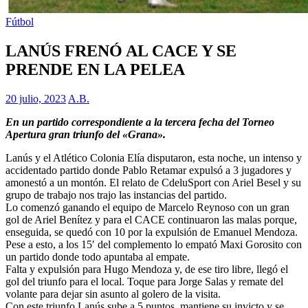
Fútbol
LANÚS FRENÓ AL CACE Y SE
PRENDE EN LA PELEA
20 julio, 2023
A.B.
En un partido correspondiente a la tercera fecha del Torneo
Apertura gran triunfo del «Grana».
Lanús y el Atlético Colonia Elía disputaron, esta noche, un intenso y
accidentado partido donde Pablo Retamar expulsó a 3 jugadores y
amonestó a un montón. El relato de CdeluSport con Ariel Besel y su
grupo de trabajo nos trajo las instancias del partido.
Lo comenzó ganando el equipo de Marcelo Reynoso con un gran
gol de Ariel Benítez y para el CACE continuaron las malas porque,
enseguida, se quedó con 10 por la expulsión de Emanuel Mendoza.
Pese a esto, a los 15′ del complemento lo empató Maxi Gorosito con
un partido donde todo apuntaba al empate.
Falta y expulsión para Hugo Mendoza y, de ese tiro libre, llegó el
gol del triunfo para el local. Toque para Jorge Salas y remate del
volante para dejar sin asunto al golero de la visita.
Con este triunfo Lanús sube a 5 puntos, mantiene su invicto y se