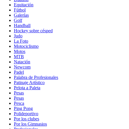
Equitación
Fútbol
Galerías
Golf
Handball
Hockey sobre césped
Judo
La Foto
Motociclismo
Motos
MTB
Natación
Newcom
Padel
Palabra de Profesionales
Patinaje Artístico
Pelota a Paleta
Pesas
Pesas
Pesca
Ping Pong
Polideportivo
Por los clubes
Por los Gimnasios