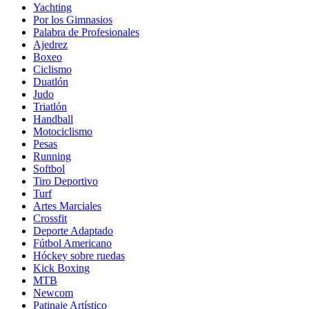
Yachting
Por los Gimnasios
Palabra de Profesionales
Ajedrez
Boxeo
Ciclismo
Duatlón
Judo
Triatlón
Handball
Motociclismo
Pesas
Running
Softbol
Tiro Deportivo
Turf
Artes Marciales
Crossfit
Deporte Adaptado
Fútbol Americano
Hóckey sobre ruedas
Kick Boxing
MTB
Newcom
Patinaje Artístico