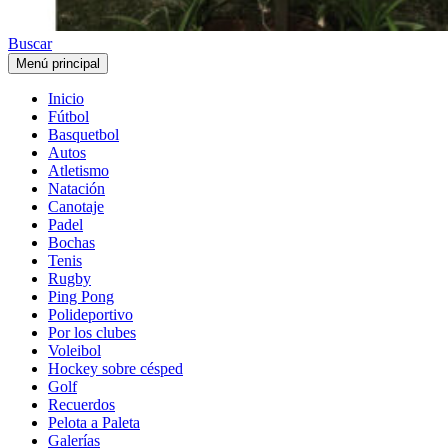
Buscar
Menú principal
Inicio
Fútbol
Basquetbol
Autos
Atletismo
Natación
Canotaje
Padel
Bochas
Tenis
Rugby
Ping Pong
Polideportivo
Por los clubes
Voleibol
Hockey sobre césped
Golf
Recuerdos
Pelota a Paleta
Galerías