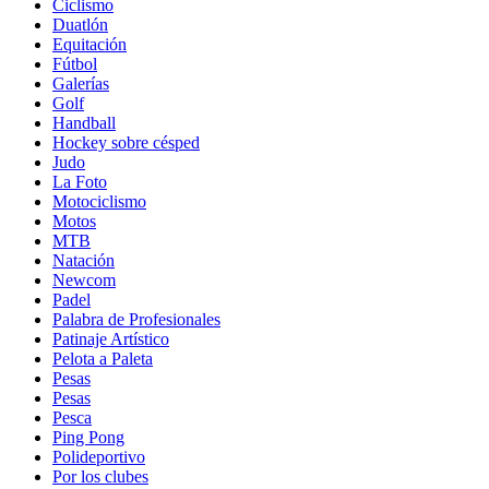
Ciclismo
Duatlón
Equitación
Fútbol
Galerías
Golf
Handball
Hockey sobre césped
Judo
La Foto
Motociclismo
Motos
MTB
Natación
Newcom
Padel
Palabra de Profesionales
Patinaje Artístico
Pelota a Paleta
Pesas
Pesas
Pesca
Ping Pong
Polideportivo
Por los clubes