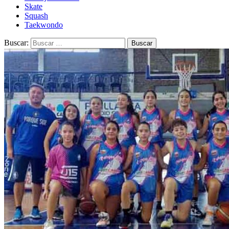
Skate
Squash
Taekwondo
Buscar: