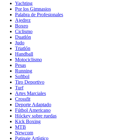
Yachting
Por los Gimnasios
Palabra de Profesionales
Ajedrez
Boxeo
Ciclismo
Duatlón
Judo
Triatlón
Handball
Motociclismo
Pesas
Running
Softbol
Tiro Deportivo
Turf
Artes Marciales
Crossfit
Deporte Adaptado
Fútbol Americano
Hóckey sobre ruedas
Kick Boxing
MTB
Newcom
Patinaje Artístico