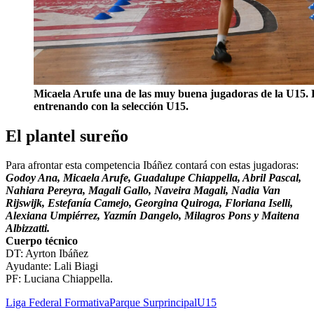
Micaela Arufe una de las muy buena jugadoras de la U15. E
entrenando con la selección U15.
El plantel sureño
Para afrontar esta competencia Ibáñez contará con estas jugadoras:
Godoy Ana, Micaela Arufe, Guadalupe Chiappella, Abril Pascal,
Nahiara Pereyra, Magali Gallo, Naveira Magali, Nadia Van
Rijswijk, Estefanía Camejo, Georgina Quiroga, Floriana Iselli,
Alexiana Umpiérrez, Yazmín Dangelo, Milagros Pons y Maitena
Albizzatti.
Cuerpo técnico
DT: Ayrton Ibáñez
Ayudante: Lali Biagi
PF: Luciana Chiappella.
Liga Federal Formativa
Parque Sur
principal
U15