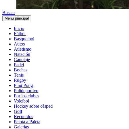
Buscar
Menú principal
Inicio
Fútbol
Basquetbol
Autos
Atletismo
Natación
Canotaje
Padel
Bochas
Tenis
Rugby
Ping Pong
Polideportivo
Por los clubes
Voleibol
Hockey sobre césped
Golf
Recuerdos
Pelota a Paleta
Galerías