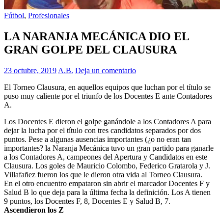
Fútbol
,
Profesionales
LA NARANJA MECÁNICA DIO EL
GRAN GOLPE DEL CLAUSURA
23 octubre, 2019
A.B.
Deja un comentario
El Torneo Clausura, en aquellos equipos que luchan por el título se
puso muy caliente por el triunfo de los Docentes E ante Contadores
A.
Los Docentes E dieron el golpe ganándole a los Contadores A para
dejar la lucha por el título con tres candidatos separados por dos
puntos. Pese a algunas ausencias importantes (¿o no eran tan
importantes? la Naranja Mecánica tuvo un gran partido para ganarle
a los Contadores A, campeones del Apertura y Candidatos en este
Clausura. Los goles de Mauricio Colombo, Federico Gratarola y J.
Villafañez fueron los que le dieron otra vida al Torneo Clausura.
En el otro encuentro empataron sin abrir el marcador Docentes F y
Salud B lo que deja para la última fecha la definición. Los A tienen
9 puntos, los Docentes F, 8, Docentes E y Salud B, 7.
Ascendieron los Z