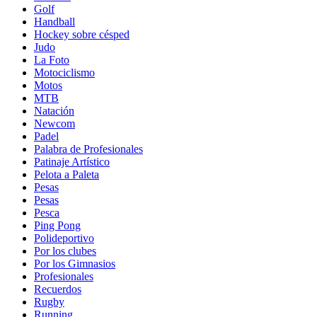
Golf
Handball
Hockey sobre césped
Judo
La Foto
Motociclismo
Motos
MTB
Natación
Newcom
Padel
Palabra de Profesionales
Patinaje Artístico
Pelota a Paleta
Pesas
Pesas
Pesca
Ping Pong
Polideportivo
Por los clubes
Por los Gimnasios
Profesionales
Recuerdos
Rugby
Running