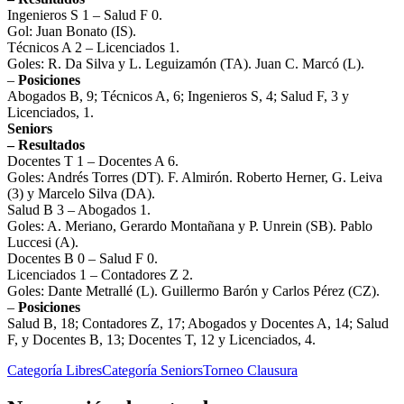
Ingenieros S 1 – Salud F 0.
Gol: Juan Bonato (IS).
Técnicos A 2 – Licenciados 1.
Goles: R. Da Silva y L. Leguizamón (TA). Juan C. Marcó (L).
–
Posiciones
Abogados B, 9; Técnicos A, 6; Ingenieros S, 4; Salud F, 3 y
Licenciados, 1.
Seniors
– Resultados
Docentes T 1 – Docentes A 6.
Goles: Andrés Torres (DT). F. Almirón. Roberto Herner, G. Leiva
(3) y Marcelo Silva (DA).
Salud B 3 – Abogados 1.
Goles: A. Meriano, Gerardo Montañana y P. Unrein (SB). Pablo
Luccesi (A).
Docentes B 0 – Salud F 0.
Licenciados 1 – Contadores Z 2.
Goles: Dante Metrallé (L). Guillermo Barón y Carlos Pérez (CZ).
–
Posiciones
Salud B, 18; Contadores Z, 17; Abogados y Docentes A, 14; Salud
F, y Docentes B, 13; Docentes T, 12 y Licenciados, 4.
Categoría Libres
Categoría Seniors
Torneo Clausura