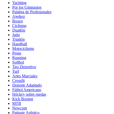
Yachting
Por los Gimnasios
Palabra de Profesionales
Ajedrez
Boxeo
Ciclismo
Duatlón
Judo
Triatlón
Handball
Motociclismo
Pesas
Running
Softbol
Tiro Deportivo
Turf
Artes Marciales
Crossfit
Deporte Adaptado
Fútbol Americano
Hóckey sobre ruedas
Kick Boxing
MTB
Newcom
Patinaje Artístico