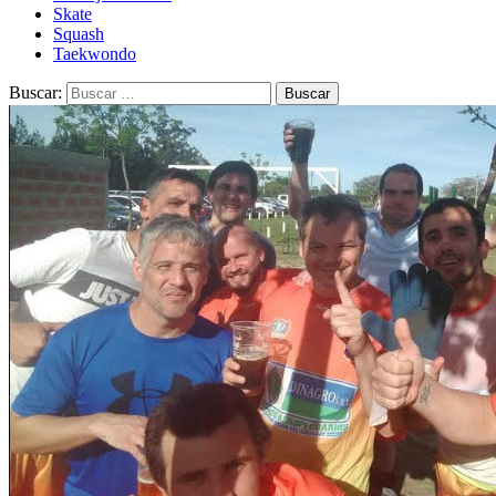
Skate
Squash
Taekwondo
Buscar: