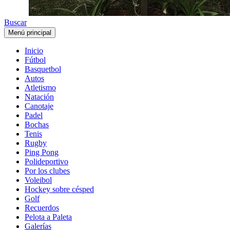
Buscar
Menú principal
Inicio
Fútbol
Basquetbol
Autos
Atletismo
Natación
Canotaje
Padel
Bochas
Tenis
Rugby
Ping Pong
Polideportivo
Por los clubes
Voleibol
Hockey sobre césped
Golf
Recuerdos
Pelota a Paleta
Galerías