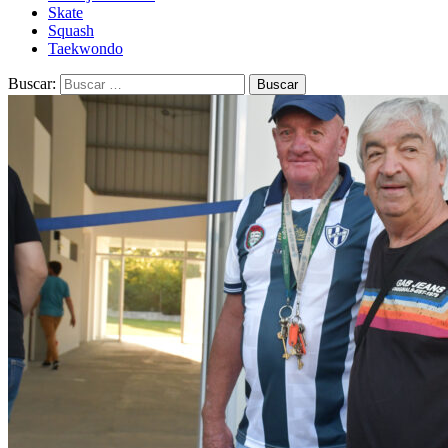
Skate
Squash
Taekwondo
Buscar: