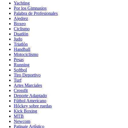
Yachting
Por los Gimnasios
Palabra de Profesionales
Ajedrez
Boxeo
Ciclismo
Duatlón
Judo
Triatlón
Handball
Motociclismo
Pesas
Running
Softbol
Tiro Deportivo
Turf
Artes Marciales
Crossfit
Deporte Adaptado
Fútbol Americano
Hóckey sobre ruedas
Kick Boxing
MTB
Newcom
Patinaje Artístico