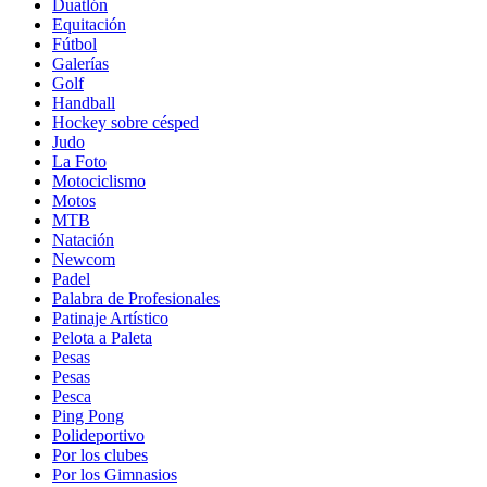
Duatlón
Equitación
Fútbol
Galerías
Golf
Handball
Hockey sobre césped
Judo
La Foto
Motociclismo
Motos
MTB
Natación
Newcom
Padel
Palabra de Profesionales
Patinaje Artístico
Pelota a Paleta
Pesas
Pesas
Pesca
Ping Pong
Polideportivo
Por los clubes
Por los Gimnasios