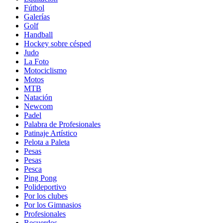
Fútbol
Galerías
Golf
Handball
Hockey sobre césped
Judo
La Foto
Motociclismo
Motos
MTB
Natación
Newcom
Padel
Palabra de Profesionales
Patinaje Artístico
Pelota a Paleta
Pesas
Pesas
Pesca
Ping Pong
Polideportivo
Por los clubes
Por los Gimnasios
Profesionales
Recuerdos