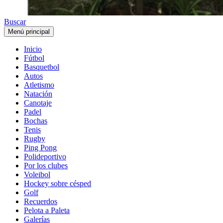
Buscar
Menú principal
Inicio
Fútbol
Basquetbol
Autos
Atletismo
Natación
Canotaje
Padel
Bochas
Tenis
Rugby
Ping Pong
Polideportivo
Por los clubes
Voleibol
Hockey sobre césped
Golf
Recuerdos
Pelota a Paleta
Galerías