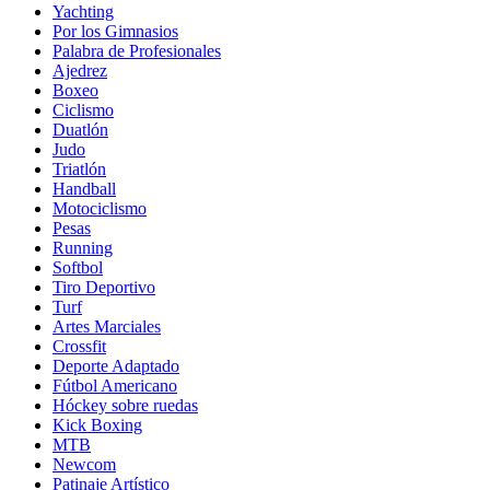
Yachting
Por los Gimnasios
Palabra de Profesionales
Ajedrez
Boxeo
Ciclismo
Duatlón
Judo
Triatlón
Handball
Motociclismo
Pesas
Running
Softbol
Tiro Deportivo
Turf
Artes Marciales
Crossfit
Deporte Adaptado
Fútbol Americano
Hóckey sobre ruedas
Kick Boxing
MTB
Newcom
Patinaje Artístico