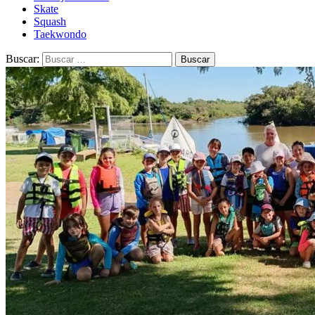
Skate
Squash
Taekwondo
Buscar: