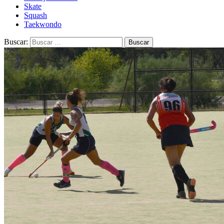
Skate
Squash
Taekwondo
Buscar: