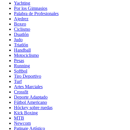
Yachting
Por los Gimnasios
Palabra de Profesionales
Ajedrez
Boxeo
Ciclismo
Duatlón
Judo
Triatlón
Handball
Motociclismo
Pesas
Running
Softbol
Tiro Deportivo
Turf
Artes Marciales
Crossfit
Deporte Adaptado
Fútbol Americano
Hóckey sobre ruedas
Kick Boxing
MTB
Newcom
Patinaje Artístico