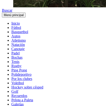
Buscar
Menú principal
Inicio
Fútbol
Basquetbol
Autos
Atletismo
Natación
Canotaje
Padel
Bochas
Tenis
Rugby
Ping Pong
Polideportivo
Por los clubes
Voleibol
Hockey sobre césped
Golf
Recuerdos
Pelota a Paleta
Galerías