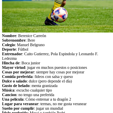
Nombre
: Berenice Carreón
Sobrenombre
: Bere
Colegio
: Manuel Belgrano
Deporte
: Fútbol
Entrenador
: Caito Gutierrez, Pola Espindola y Leonardo F.
Ledezma
Hincha de
: Boca junior
Mayor virtud
: jugar en muchos puestos o posiciones
Cosas por mejorar
: siempre hay cosas por mejorar
Comida preferida
: fideos con salsa y queso
Dulce o salado
: dulce (pero depende el día)
Gusto de helado
: menta granizada
Música
: escucho cualquier tipo
Cancion
: no tengo una preferida
Una película
: Cómo entrenar a tu dragón 2
Lugar para veranear
: termas, no me gusta veranear
Sueño por cumplir
: jugar un mundial
Ídolo preferido
: Messi y también Pedri.