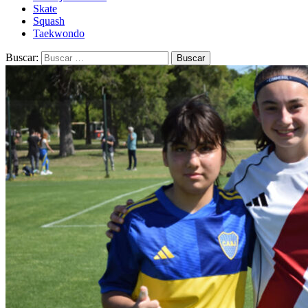
Skate
Squash
Taekwondo
Buscar: