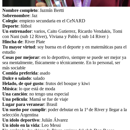
Nombre completo
: Jazmín Bertti
Sobrenombre
: Jaz
Colegio
: empiezo secundaria en el CeNARD
Deporte
: fútbol
Un entrenador
: varios, Caito Gutierrez, Ricardo Vendakis, Tomi
con Nani (sub 12 River), Viviana y Pablo ( sub 14 River )
Hincha de
: River Plate
Tu mayor virtud
: soy buena en el deporte y en matemáticas para el
estudio
Cosas por mejorar
: en lo deportivo, siempre se puede ser mejor ya
sea mentalmente, físicamente o técnicamente. En lo personal, ser
más sociable
Comida preferida
: asado
Dulce o salado
: salado
Helado, de qué gusto
: frutos del bosque y kiwi
Música
: lo que está de moda
Una canción
: no tengo una especial
Una película
: Mamá se fue de viaje
Lugar para veranear
: Brasil
Un sueño por cumplir
: poder debutar en la 1ª de River y llegar a la
selección Argentina
Un ídolo deportivo
: Julián Álvarez
Un ídolo en la vida
: Leo Messi