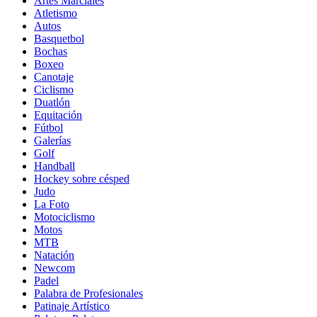
Artes Marciales
Atletismo
Autos
Basquetbol
Bochas
Boxeo
Canotaje
Ciclismo
Duatlón
Equitación
Fútbol
Galerías
Golf
Handball
Hockey sobre césped
Judo
La Foto
Motociclismo
Motos
MTB
Natación
Newcom
Padel
Palabra de Profesionales
Patinaje Artístico