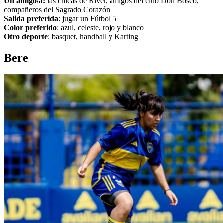
Un amigo/a:
las chicas de River, amigos del club Don Bosco,
compañeros del Sagrado Corazón.
Salida preferida
: jugar un Fútbol 5
Color preferido
: azul, celeste, rojo y blanco
Otro deporte
: basquet, handball y Karting
Bere