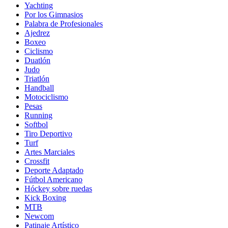
Yachting
Por los Gimnasios
Palabra de Profesionales
Ajedrez
Boxeo
Ciclismo
Duatlón
Judo
Triatlón
Handball
Motociclismo
Pesas
Running
Softbol
Tiro Deportivo
Turf
Artes Marciales
Crossfit
Deporte Adaptado
Fútbol Americano
Hóckey sobre ruedas
Kick Boxing
MTB
Newcom
Patinaje Artístico