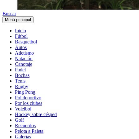
Buscar
Menú principal
Inicio
Fútbol
Basquetbol
Autos
Atletismo
Natación
Canotaje
Padel
Bochas
Tenis
Rugby
Ping Pong
Polideportivo
Por los clubes
Voleibol
Hockey sobre césped
Golf
Recuerdos
Pelota a Paleta
Galerías