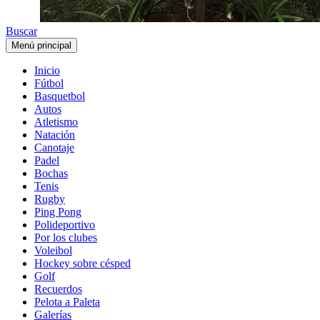
Buscar
Menú principal
Inicio
Fútbol
Basquetbol
Autos
Atletismo
Natación
Canotaje
Padel
Bochas
Tenis
Rugby
Ping Pong
Polideportivo
Por los clubes
Voleibol
Hockey sobre césped
Golf
Recuerdos
Pelota a Paleta
Galerías