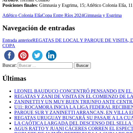
Posiciones finales
: Gimnasia y Esgrima, 15; Atlético Colonia Elía, 11
Atlético Colonia Elía
Copa Entre Ríos 2024
Gimnasia y Esgrima
Navegación de entradas
Entrada anterior
REGATAS DE LOCAL Y PARQUE DE VISITA,
COPA
Buscar:
Últimas
LEONEL BAUDUCO CONCENTRÓ PENSANDO EN EL
REGATAS Y ZANI DE VISITA EN EL COMIENZO DE LA
ZANINETTI Y UN MUY BUEN TRIUNFO ANTE CENTR
U11: ROCAMORA INICIA LA LIGA FEDERAL RECIBI
PARQUE SUR Y ZANINETTI ARRANCAN, EN VILLA EL
REGATAS URUGUAY BUSCARÁ SU PASAJE A LA CUAR
LA CAÓTICA LARGADA DEL DESCENSO DEL SELLA 
AGUS RATTO Y JUANI CÁCERES CORREN EL ESPEC