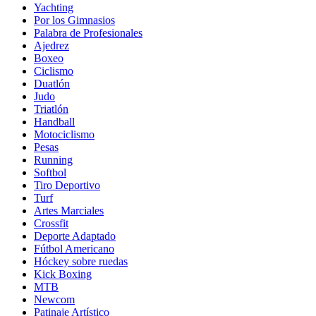
Yachting
Por los Gimnasios
Palabra de Profesionales
Ajedrez
Boxeo
Ciclismo
Duatlón
Judo
Triatlón
Handball
Motociclismo
Pesas
Running
Softbol
Tiro Deportivo
Turf
Artes Marciales
Crossfit
Deporte Adaptado
Fútbol Americano
Hóckey sobre ruedas
Kick Boxing
MTB
Newcom
Patinaje Artístico