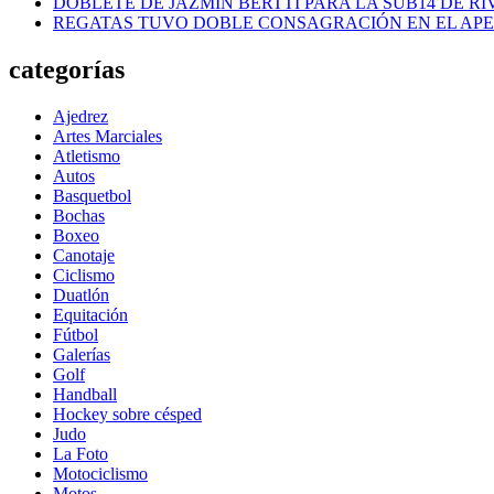
DOBLETE DE JAZMÍN BERTTI PARA LA SUB14 DE RI
REGATAS TUVO DOBLE CONSAGRACIÓN EN EL AP
categorías
Ajedrez
Artes Marciales
Atletismo
Autos
Basquetbol
Bochas
Boxeo
Canotaje
Ciclismo
Duatlón
Equitación
Fútbol
Galerías
Golf
Handball
Hockey sobre césped
Judo
La Foto
Motociclismo
Motos