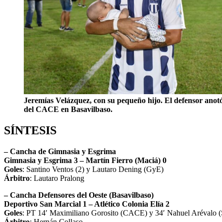
Jeremías Velázquez, con su pequeño hijo. El defensor anotó 
del CACE en Basavilbaso.
SÍNTESIS
– Cancha de Gimnasia y Esgrima
Gimnasia y Esgrima 3 – Martín Fierro (Maciá) 0
Goles
: Santino Ventos (2) y Lautaro Dening (GyE)
Árbitro
: Lautaro Pralong
– Cancha Defensores del Oeste (Basavilbaso)
Deportivo San Marcial 1 – Atlético Colonia Elía 2
Goles
: PT 14′ Maximiliano Gorosito (CACE) y 34′ Nahuel Arévalo 
Árbitro
: Hernán Collaso