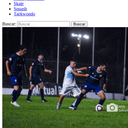
Skate
Squash
Taekwondo
Buscar: