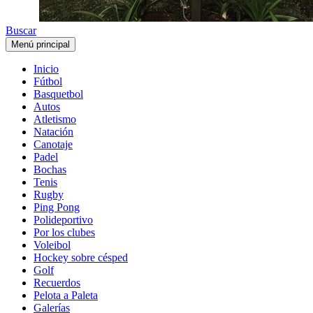
Buscar
Menú principal
Inicio
Fútbol
Basquetbol
Autos
Atletismo
Natación
Canotaje
Padel
Bochas
Tenis
Rugby
Ping Pong
Polideportivo
Por los clubes
Voleibol
Hockey sobre césped
Golf
Recuerdos
Pelota a Paleta
Galerías