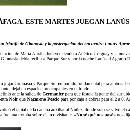
RÁFAGA. ESTE MARTES JUEGAN LANÚ
ran triunfo de Gimnasia y la postergación del encuentro Lanús-Agra
eración de María Auxiliadora venciendo a Atlético Uruguay y la nueva 
e, Gimnasia debía recibir a Parque Sur y por la noche Lanús al Agrario R
 a jugar Gimnasia y Parque Sur en partido fundamental para ambos. L
itante, dejaban espacios preocupantes en el fondo.
definió ante la salida de
Germanier
para que festeje la gente del sur ub
ntra
Noir
que
Nazareno Pescio
para por caja a cobrar para el 2 a 0. A
olteó el tapial de la cancha auxiliar al Núñez, donde sólo se salvó el ca
 fue una tromba sobre el arco visitante.
«No sé qué nos pasó»
nos dij