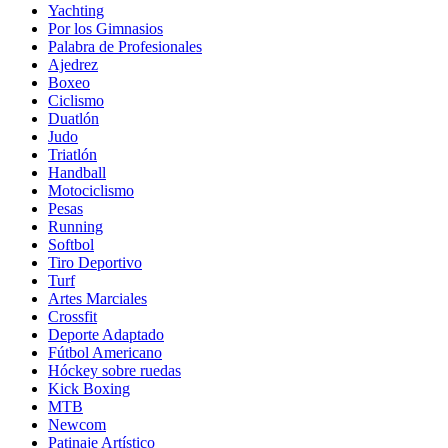
Yachting
Por los Gimnasios
Palabra de Profesionales
Ajedrez
Boxeo
Ciclismo
Duatlón
Judo
Triatlón
Handball
Motociclismo
Pesas
Running
Softbol
Tiro Deportivo
Turf
Artes Marciales
Crossfit
Deporte Adaptado
Fútbol Americano
Hóckey sobre ruedas
Kick Boxing
MTB
Newcom
Patinaje Artístico