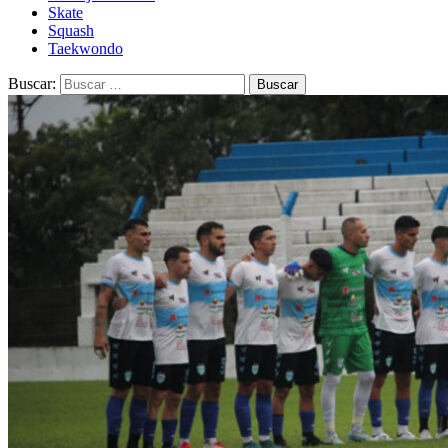
Skate
Squash
Taekwondo
Buscar: