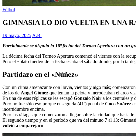
Fútbol
GIMNASIA LO DIO VUELTA EN UNA 
19 mayo, 2025
A.B.
Parcialmente se disputó la 10ª fecha del Torneo Apertura con un g
La décima fecha del Torneo Apertura comenzó el viernes con la recup
Pero el «plato fuerte» de la fecha estaba el sábado donde, por la tard
Partidazo en el «Núñez»
Con un clima amenazante con lluvia, vientos y algo más; comenzaron
de los de
Angel Gómez
que tenían la pelota y merodeaban el arco vis
En una de esas réplicas se les escapó
Gonzalo Noir
a los centrales y 
Pero no fue sólo eso porque enseguida (41′) penal de
Coco Suárez
co
incertidumbre encima.
Pero las ráfagas que comenzaron a llegar sobre la ciudad que hasta le v
El segundo tiempo y en el período que va del minuto 7 al 13; Gimnasia
volvió a emparejar»
.