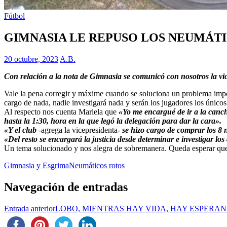
Fútbol
GIMNASIA LE REPUSO LOS NEUMÁTI
20 octubre, 2023
A.B.
Con relación a la nota de Gimnasia se comunicó con nosotros la vic
Vale la pena corregir y máxime cuando se soluciona un problema impo
cargo de nada, nadie investigará nada y serán los jugadores los únicos
Al respecto nos cuenta Mariela que
«Yo me encargué de ir a la canch
hasta la 1:30, hora en la que legó la delegación para dar la cara».
«Y el club
-agrega la vicepresidenta-
se hizo cargo de comprar los 8
«Del resto se encargará la justicia desde determinar e investigar lo
Un tema solucionado y nos alegra de sobremanera. Queda esperar que 
Gimnasia y Esgrima
Neumáticos rotos
Navegación de entradas
Entrada anterior
LOBO, MIENTRAS HAY VIDA, HAY ESPERA