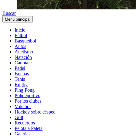
Buscar
Menú principal
Inicio
Fútbol
Basquetbol
Autos
Atletismo
Natación
Canotaje
Padel
Bochas
Tenis
Rugby
Ping Pong
Polideportivo
Por los clubes
Voleibol
Hockey sobre césped
Golf
Recuerdos
Pelota a Paleta
Galerías