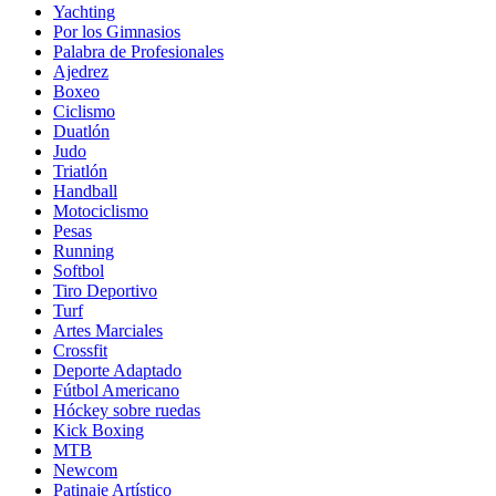
Yachting
Por los Gimnasios
Palabra de Profesionales
Ajedrez
Boxeo
Ciclismo
Duatlón
Judo
Triatlón
Handball
Motociclismo
Pesas
Running
Softbol
Tiro Deportivo
Turf
Artes Marciales
Crossfit
Deporte Adaptado
Fútbol Americano
Hóckey sobre ruedas
Kick Boxing
MTB
Newcom
Patinaje Artístico