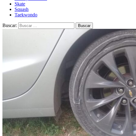
Skate
Squash
Taekwondo
Buscar: