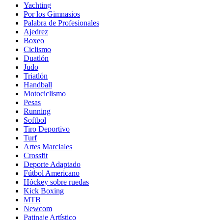
Yachting
Por los Gimnasios
Palabra de Profesionales
Ajedrez
Boxeo
Ciclismo
Duatlón
Judo
Triatlón
Handball
Motociclismo
Pesas
Running
Softbol
Tiro Deportivo
Turf
Artes Marciales
Crossfit
Deporte Adaptado
Fútbol Americano
Hóckey sobre ruedas
Kick Boxing
MTB
Newcom
Patinaje Artístico