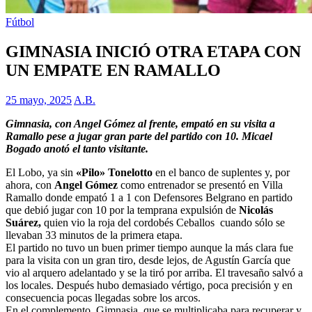
Fútbol
GIMNASIA INICIÓ OTRA ETAPA CON
UN EMPATE EN RAMALLO
25 mayo, 2025
A.B.
Gimnasia, con Angel Gómez al frente, empató en su visita a
Ramallo pese a jugar gran parte del partido con 10. Micael
Bogado anotó el tanto visitante.
El Lobo, ya sin
«Pilo» Tonelotto
en el banco de suplentes y, por
ahora, con
Angel Gómez
como entrenador se presentó en Villa
Ramallo donde empató 1 a 1 con Defensores Belgrano en partido
que debió jugar con 10 por la temprana expulsión de
Nicolás
Suárez,
quien vio la roja del cordobés Ceballos cuando sólo se
llevaban 33 minutos de la primera etapa.
El partido no tuvo un buen primer tiempo aunque la más clara fue
para la visita con un gran tiro, desde lejos, de Agustín García que
vio al arquero adelantado y se la tiró por arriba. El travesaño salvó a
los locales. Después hubo demasiado vértigo, poca precisión y en
consecuencia pocas llegadas sobre los arcos.
En el complemento, Gimnasia, que se multiplicaba para recuperar y