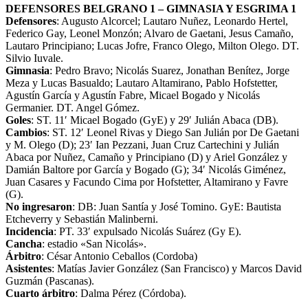
DEFENSORES BELGRANO 1 – GIMNASIA Y ESGRIMA 1
Defensores
: Augusto Alcorcel; Lautaro Nuñez, Leonardo Hertel,
Federico Gay, Leonel Monzón; Alvaro de Gaetani, Jesus Camaño,
Lautaro Principiano; Lucas Jofre, Franco Olego, Milton Olego. DT.
Silvio Iuvale.
Gimnasia
: Pedro Bravo; Nicolás Suarez, Jonathan Benítez, Jorge
Meza y Lucas Basualdo; Lautaro Altamirano, Pablo Hofstetter,
Agustín García y Agustín Fabre, Micael Bogado y Nicolás
Germanier. DT. Angel Gómez.
Goles
: ST. 11′ Micael Bogado (GyE) y 29′ Julián Abaca (DB).
Cambios
: ST. 12′ Leonel Rivas y Diego San Julián por De Gaetani
y M. Olego (D); 23′ Ian Pezzani, Juan Cruz Cartechini y Julián
Abaca por Nuñez, Camaño y Principiano (D) y Ariel González y
Damián Baltore por García y Bogado (G); 34′ Nicolás Giménez,
Juan Casares y Facundo Cima por Hofstetter, Altamirano y Favre
(G).
No ingresaron
: DB: Juan Santía y José Tomino. GyE: Bautista
Etcheverry y Sebastián Malinberni.
Incidencia
: PT. 33′ expulsado Nicolás Suárez (Gy E).
Cancha
: estadio «San Nicolás».
Árbitro
: César Antonio Ceballos (Cordoba)
Asistentes
: Matías Javier González (San Francisco) y Marcos David
Guzmán (Pascanas).
Cuarto árbitro
: Dalma Pérez (Córdoba).