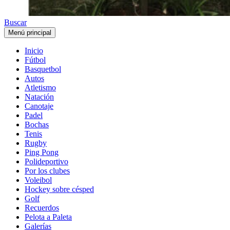
Buscar
Menú principal
Inicio
Fútbol
Basquetbol
Autos
Atletismo
Natación
Canotaje
Padel
Bochas
Tenis
Rugby
Ping Pong
Polideportivo
Por los clubes
Voleibol
Hockey sobre césped
Golf
Recuerdos
Pelota a Paleta
Galerías