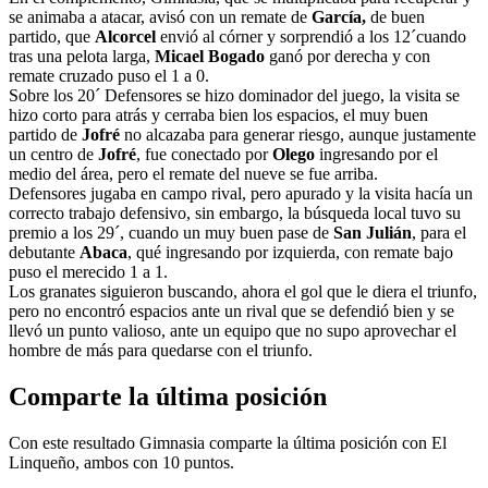
se animaba a atacar, avisó con un remate de
García,
de buen
partido, que
Alcorcel
envió al córner y sorprendió a los 12´cuando
tras una pelota larga,
Micael Bogado
ganó por derecha y con
remate cruzado puso el 1 a 0.
Sobre los 20´ Defensores se hizo dominador del juego, la visita se
hizo corto para atrás y cerraba bien los espacios, el muy buen
partido de
Jofré
no alcazaba para generar riesgo, aunque justamente
un centro de
Jofré
, fue conectado por
Olego
ingresando por el
medio del área, pero el remate del nueve se fue arriba.
Defensores jugaba en campo rival, pero apurado y la visita hacía un
correcto trabajo defensivo, sin embargo, la búsqueda local tuvo su
premio a los 29´, cuando un muy buen pase de
San Julián
, para el
debutante
Abaca
, qué ingresando por izquierda, con remate bajo
puso el merecido 1 a 1.
Los granates siguieron buscando, ahora el gol que le diera el triunfo,
pero no encontró espacios ante un rival que se defendió bien y se
llevó un punto valioso, ante un equipo que no supo aprovechar el
hombre de más para quedarse con el triunfo.
Comparte la última posición
Con este resultado Gimnasia comparte la última posición con El
Linqueño, ambos con 10 puntos.